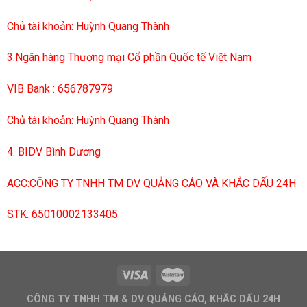
Chủ tài khoản: Huỳnh Quang Thành
3.Ngân hàng Thương mại Cổ phần Quốc tế Việt Nam
VIB Bank : 656787979
Chủ tài khoản: Huỳnh Quang Thành
4. BIDV Bình Dương
ACC:CÔNG TY TNHH TM DV QUẢNG CÁO VÀ KHẮC DẤU 24H
STK: 65010002133405
CÔNG TY TNHH TM & DV QUẢNG CÁO, KHẮC DẤU 24H