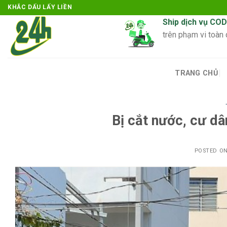
Skip
KHẮC DẤU LẤY LIỀN
to
Ship dịch vụ COD
content
trên phạm vi toàn
TRANG CHỦ
Bị cắt nước, cư dâ
POSTED O