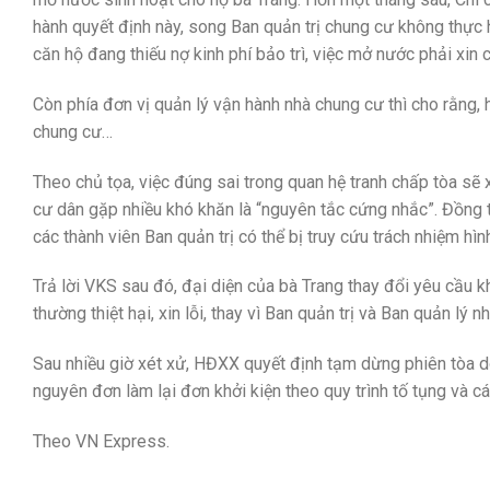
hành quyết định này, song Ban quản trị chung cư không thực 
căn hộ đang thiếu nợ kinh phí bảo trì, việc mở nước phải xin
Còn phía đơn vị quản lý vận hành nhà chung cư thì cho rằng, 
chung cư…
Theo chủ tọa, việc đúng sai trong quan hệ tranh chấp tòa sẽ
cư dân gặp nhiều khó khăn là “nguyên tắc cứng nhắc”. Đồng th
các thành viên Ban quản trị có thể bị truy cứu trách nhiệm hì
Trả lời VKS sau đó, đại diện của bà Trang thay đổi yêu cầu kh
thường thiệt hại, xin lỗi, thay vì Ban quản trị và Ban quản lý 
Sau nhiều giờ xét xử, HĐXX quyết định tạm dừng phiên tòa do
nguyên đơn làm lại đơn khởi kiện theo quy trình tố tụng và 
Theo VN Express.