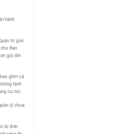
vận hành
uản trị giải
o cho Ban
đơn gửi lên
h bao gồm cả
không tách
ung cư nói.
quản lý chưa
ộc bị đơn
 phương thi