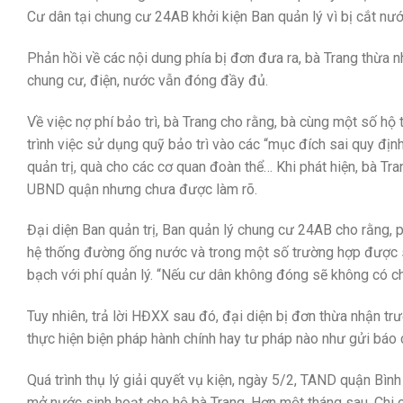
Cư dân tại chung cư 24AB khởi kiện Ban quản lý vì bị cắt nư
Phản hồi về các nội dung phía bị đơn đưa ra, bà Trang thừa nh
chung cư, điện, nước vẫn đóng đầy đủ.
Về việc nợ phí bảo trì, bà Trang cho rằng, bà cùng một số hộ 
trình việc sử dụng quỹ bảo trì vào các “mục đích sai quy định”
quản trị, quà cho các cơ quan đoàn thể… Khi phát hiện, bà Tra
UBND quận nhưng chưa được làm rõ.
Đại diện Ban quản trị, Ban quản lý chung cư 24AB cho rằng, 
hệ thống đường ống nước và trong một số trường hợp được s
bạch với phí quản lý. “Nếu cư dân không đóng sẽ không có ch
Tuy nhiên, trả lời HĐXX sau đó, đại diện bị đơn thừa nhận tr
thực hiện biện pháp hành chính hay tư pháp nào như gửi báo 
Quá trình thụ lý giải quyết vụ kiện, ngày 5/2, TAND quận Bìn
mở nước sinh hoạt cho hộ bà Trang. Hơn một tháng sau, Chi 