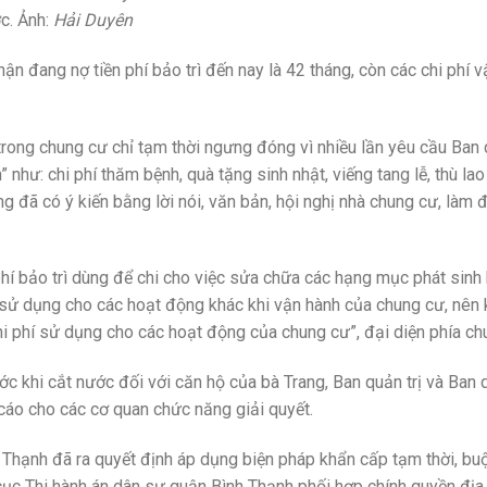
ớc. Ảnh:
Hải Duyên
ận đang nợ tiền phí bảo trì đến nay là 42 tháng, còn các chi phí 
trong chung cư chỉ tạm thời ngưng đóng vì nhiều lần yêu cầu Ban q
 như: chi phí thăm bệnh, quà tặng sinh nhật, viếng tang lễ, thù la
ng đã có ý kiến bằng lời nói, văn bản, hội nghị nhà chung cư, làm 
phí bảo trì dùng để chi cho việc sửa chữa các hạng mục phát sin
ử dụng cho các hoạt động khác khi vận hành của chung cư, nên 
i phí sử dụng cho các hoạt động của chung cư”, đại diện phía ch
ước khi cắt nước đối với căn hộ của bà Trang, Ban quản trị và Ban 
cáo cho các cơ quan chức năng giải quyết.
h Thạnh đã ra quyết định áp dụng biện pháp khẩn cấp tạm thời, bu
cục Thi hành án dân sự quận Bình Thạnh phối hợp chính quyền địa