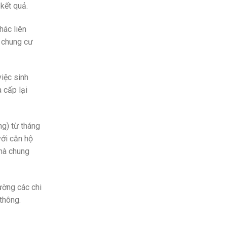
kết quả.
hác liên
t chung cư
việc sinh
 cấp lại
ng) từ tháng
với căn hộ
nhà chung
ường các chi
 thông.