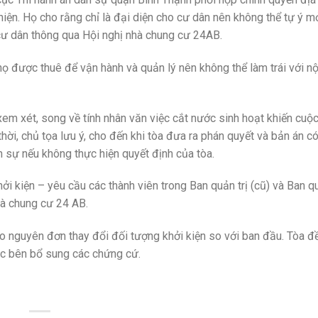
hiện. Họ cho rằng chỉ là đại diện cho cư dân nên không thể tự ý 
 cư dân thông qua Hội nghị nhà chung cư 24AB.
họ được thuê để vận hành và quản lý nên không thể làm trái với nộ
 xem xét, song về tính nhân văn việc cắt nước sinh hoạt khiến cuộ
ời, chủ tọa lưu ý, cho đến khi tòa đưa ra phán quyết và bản án có
nh sự nếu không thực hiện quyết định của tòa.
ởi kiện – yêu cầu các thành viên trong Ban quản trị (cũ) và Ban q
nhà chung cư 24 AB.
 nguyên đơn thay đổi đối tượng khởi kiện so với ban đầu. Tòa đề
các bên bổ sung các chứng cứ.