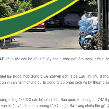
 24AB cắt nước căn hộ của bà gây ảnh hưởng nghiêm trọng đến cuộ
iệt hại ngoài hợp đồng giữa nguyên đơn là bà Lưu Thị Thu Trang;
ơn vị vận hành chung cư là Công ty cổ phần dịch vụ kỹ thuật giả
 khoảng tháng 1/2023 căn hộ của bà bị Ban quản trị chung cư 24AB
van, khóa và dán niêm phong tủ kỹ thuật. Bà Trang nhiều lần gửi 