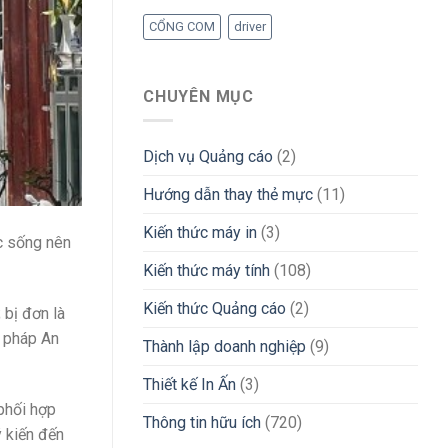
CỔNG COM
driver
CHUYÊN MỤC
Dịch vụ Quảng cáo
(2)
Hướng dẫn thay thẻ mực
(11)
Kiến thức máy in
(3)
c sống nên
Kiến thức máy tính
(108)
Kiến thức Quảng cáo
(2)
 bị đơn là
i pháp An
Thành lập doanh nghiệp
(9)
Thiết kế In Ấn
(3)
 phối hợp
Thông tin hữu ích
(720)
ý kiến đến