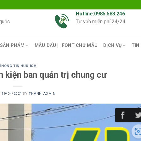
Hotline:0985.583.246
 quốc
Tư vấn miễn phí 24/24
SẢN PHẨM
MẪU DẤU
FONT CHỮ MẪU
DỊCH VỤ
TIN
THÔNG TIN HỮU ÍCH
n kiện ban quản trị chung cư
N
19/04/2024
BY
THÀNH ADMIN