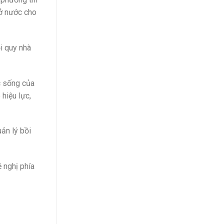
mở nước cho
i quy nhà
c sống của
 hiệu lực,
uản lý bồi
 nghị phía