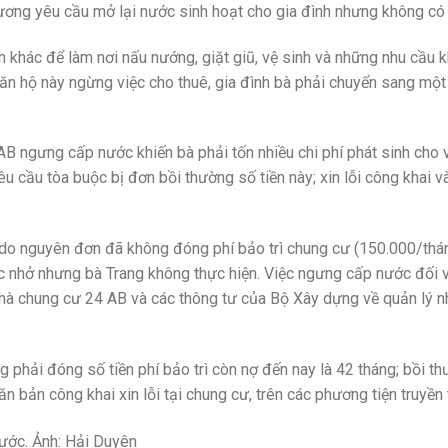
ương yêu cầu mở lại nước sinh hoạt cho gia đình nhưng không có 
 khác để làm nơi nấu nướng, giặt giũ, vệ sinh và những nhu cầu k
căn hộ này ngừng việc cho thuê, gia đình bà phải chuyển sang mộ
AB ngưng cấp nước khiến bà phải tốn nhiều chi phí phát sinh cho 
u cầu tòa buộc bị đơn bồi thường số tiền này; xin lỗi công khai và
t do nguyên đơn đã không đóng phí bảo trì chung cư (150.000/thá
ắc nhở nhưng bà Trang không thực hiện. Việc ngưng cấp nước đối 
nhà chung cư 24 AB và các thông tư của Bộ Xây dựng về quản lý 
g phải đóng số tiền phí bảo trì còn nợ đến nay là 42 tháng; bồi th
ăn bản công khai xin lỗi tại chung cư, trên các phương tiện truyền