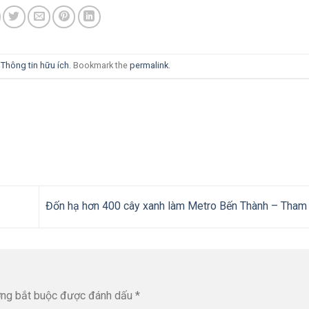
i
Thông tin hữu ích
. Bookmark the
permalink
.
Đốn hạ hơn 400 cây xanh làm Metro Bến Thành – Tha
ờng bắt buộc được đánh dấu
*