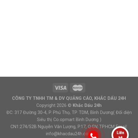
CÔNG TY TNHH TM & DV QUẢNG CÁO, KHẮC DẤU 24H
Copyright 2026 ©
Khắc Dấu 24h
ĐC: 317 Đường 30-4, P. Phú Thọ, TP. TDM, Bình Dương( Đối diện
Siêu thị Co.opmart Bình Dương )
CN1:274/52B Nguyễn Văn Lượng, P.17, Q.GV, TP.HCM Email:
info@khacdau24h.com