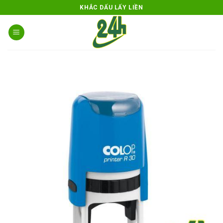
Skip
KHẮC DẤU LẤY LIỀN
to
content