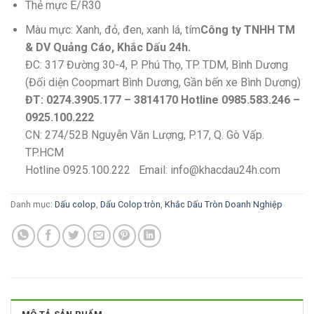
Thẻ mực E/R30
Màu mực: Xanh, đỏ, đen, xanh lá, tím
Công ty TNHH TM
& DV Quảng Cáo, Khắc Dấu 24h.
ĐC: 317 Đường 30-4, P. Phú Thọ, TP. TDM, Bình Dương
(Đối diện Coopmart Bình Dương, Gần bến xe Bình Dương)
ĐT: 0274.3905.177 – 3814170 Hotline 0985.583.246 –
0925.100.222
CN: 274/52B Nguyễn Văn Lượng, P.17, Q. Gò Vấp.
TP.HCM
Hotline 0925.100.222 Email: info@khacdau24h.com
Danh mục:
Dấu colop
,
Dấu Colop tròn
,
Khắc Dấu Tròn Doanh Nghiệp