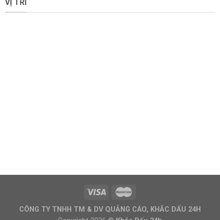
VỊ TRÍ
CÔNG TY TNHH TM & DV QUẢNG CÁO, KHẮC DẤU 24H