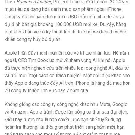
Theo
Business Insider
, Project Titan ra đời từ năm 2014 với
mục tiêu đa dạng hóa danh mục sản phẩm ngoài iPhone.
Công ty đã chi hàng trăm triệu USD mỗi năm cho dự án và
dự định bán giá khoảng 100.000 USD mỗi xe. Dù vậy, hàng
loạt khó khăn về cả kỹ thuật lẫn thị trường xe điện đi xuống
khiến công ty hủy bỏ dự án.
Apple hiện đẩy mạnh nghiên cứu về trí tuệ nhân tạo. Hè năm
ngoái, CEO Tim Cook úp mở về tham vọng AI khi nói Apple
đã thực hiện nghiên cứu trên nhiều loại công nghệ AI, đầu tư
và đổi mới “một cách có trách nhiệm”. Một dấu hiệu khác cho
thấy Apple đang thúc đẩy AI trên iPhone là hãng đã mua hơn
20 công ty thuộc lĩnh vực này 7 năm qua.
Không giống các công ty công nghệ khác như Meta, Google
và Amazon, Apple tránh được làn sóng sa thải sau đại dịch.
Điều này được cho là nhờ chiến lược hạn chế tuyển dụng,
hoãn trả thưởng, lùi thời gian phát triển sản phẩm mới, hạn
chế ngân sách cho một số nhóm để cắt giảm chi phí mà