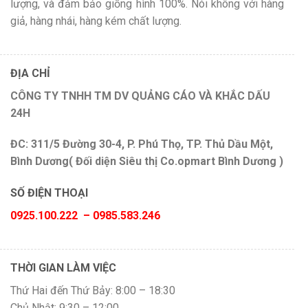
lượng, và đảm bảo giống hình 100%. Nói không với hàng
giả, hàng nhái, hàng kém chất lượng.
ĐỊA CHỈ
CÔNG TY TNHH TM DV QUẢNG CÁO VÀ KHẮC DẤU
24H
ĐC: 311/5 Đường 30-4, P. Phú Thọ, TP. Thủ Dầu Một,
Bình Dương( Đối diện Siêu thị Co.opmart Bình Dương )
SỐ ĐIỆN THOẠI
0925.100.222 – 0985.583.246
THỜI GIAN LÀM VIỆC
Thứ Hai đến Thứ Bảy: 8:00 – 18:30
Chủ Nhật: 9:30 – 12:00