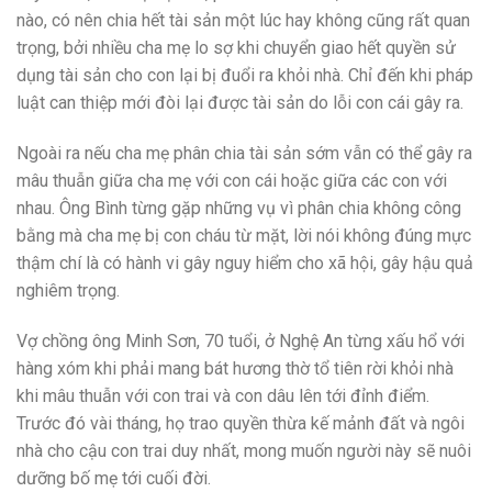
nào, có nên chia hết tài sản một lúc hay không cũng rất quan
trọng, bởi nhiều cha mẹ lo sợ khi chuyển giao hết quyền sử
dụng tài sản cho con lại bị đuổi ra khỏi nhà. Chỉ đến khi pháp
luật can thiệp mới đòi lại được tài sản do lỗi con cái gây ra.
Ngoài ra nếu cha mẹ phân chia tài sản sớm vẫn có thể gây ra
mâu thuẫn giữa cha mẹ với con cái hoặc giữa các con với
nhau. Ông Bình từng gặp những vụ vì phân chia không công
bằng mà cha mẹ bị con cháu từ mặt, lời nói không đúng mực
thậm chí là có hành vi gây nguy hiểm cho xã hội, gây hậu quả
nghiêm trọng.
Vợ chồng ông Minh Sơn, 70 tuổi, ở Nghệ An từng xấu hổ với
hàng xóm khi phải mang bát hương thờ tổ tiên rời khỏi nhà
khi mâu thuẫn với con trai và con dâu lên tới đỉnh điểm.
Trước đó vài tháng, họ trao quyền thừa kế mảnh đất và ngôi
nhà cho cậu con trai duy nhất, mong muốn người này sẽ nuôi
dưỡng bố mẹ tới cuối đời.