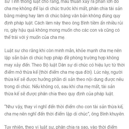
sư
Tinh thông luật cho rằng, mâu thuẫn xảy ra phần lớn do
cha mẹ không để lại di chúc trước khi mất, phân chia tài sản
bằng miệng hay làm di chúc bằng văn bản không đúng quy
định pháp luật. Cách làm này theo ông Bình tiềm ẩn nhiều rủi
ro, gây hậu quả không mong muốn cho các con và cũng có
thể trái với ý muốn của cha mẹ.
Luật sư cho rằng khi còn minh mẫn, khỏe mạnh cha mẹ nên
lập sẵn bản di chúc hợp pháp đề phòng trường hợp không
may xảy đến. Theo Bộ luật Dân sự di chúc có hiệu lực từ thời
điểm mở thừa kế (thời điểm cha mẹ qua đời). Lúc này, người
thừa kế sẽ được hưởng phần di sản theo nội dung được nêu
trong di chúc. Nếu không có, sau khi cha mẹ mất, tài sản
thừa kế sẽ được phân chia theo quy định của pháp luật.
“Như vậy, thay vì nghĩ đến thời điểm cho con tài sản thừa kế,
cha mẹ nên nghĩ đến thời điểm lập di chúc”, ông Bình khuyên.
Tuy nhiên, theo vị luật sư, phân chia ra sao, vào thời điểm