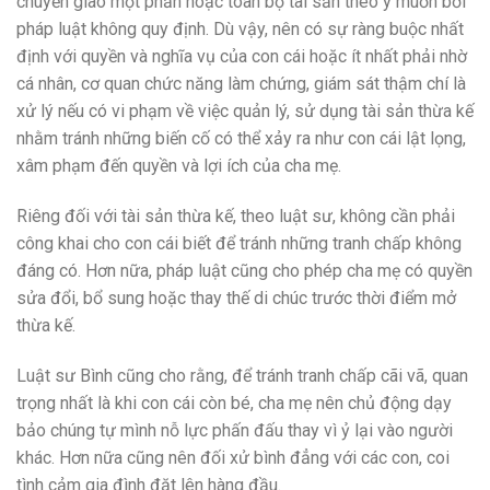
chuyển giao một phần hoặc toàn bộ tài sản theo ý muốn bởi
pháp luật không quy định. Dù vậy, nên có sự ràng buộc nhất
định với quyền và nghĩa vụ của con cái hoặc ít nhất phải nhờ
cá nhân, cơ quan chức năng làm chứng, giám sát thậm chí là
xử lý nếu có vi phạm về việc quản lý, sử dụng tài sản thừa kế
nhằm tránh những biến cố có thể xảy ra như con cái lật lọng,
xâm phạm đến quyền và lợi ích của cha mẹ.
Riêng đối với tài sản thừa kế, theo luật sư, không cần phải
công khai cho con cái biết để tránh những tranh chấp không
đáng có. Hơn nữa, pháp luật cũng cho phép cha mẹ có quyền
sửa đổi, bổ sung hoặc thay thế di chúc trước thời điểm mở
thừa kế.
Luật sư Bình cũng cho rằng, để tránh tranh chấp cãi vã, quan
trọng nhất là khi con cái còn bé, cha mẹ nên chủ động dạy
bảo chúng tự mình nỗ lực phấn đấu thay vì ỷ lại vào người
khác. Hơn nữa cũng nên đối xử bình đẳng với các con, coi
tình cảm gia đình đặt lên hàng đầu.