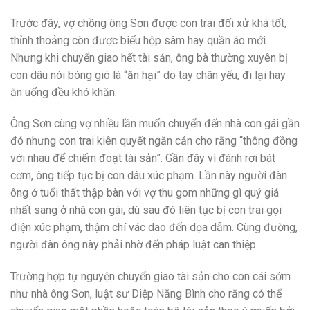
Trước đây, vợ chồng ông Sơn được con trai đối xử khá tốt,
thỉnh thoảng còn được biếu hộp sâm hay quần áo mới.
Nhưng khi chuyển giao hết tài sản, ông bà thường xuyên bị
con dâu nói bóng gió là “ăn hại” do tay chân yếu, đi lại hay
ăn uống đều khó khăn.
Ông Sơn cùng vợ nhiều lần muốn chuyển đến nhà con gái gần
đó nhưng con trai kiên quyết ngăn cản cho rằng “thông đồng
với nhau để chiếm đoạt tài sản”. Gần đây vì đánh rơi bát
cơm, ông tiếp tục bị con dâu xúc phạm. Lần này người đàn
ông ở tuổi thất thập bàn với vợ thu gom những gì quý giá
nhất sang ở nhà con gái, dù sau đó liên tục bị con trai gọi
điện xúc phạm, thậm chí vác dao đến dọa dẫm. Cùng đường,
người đàn ông này phải nhờ đến pháp luật can thiệp.
Trường hợp tự nguyện chuyển giao tài sản cho con cái sớm
như nhà ông Sơn, luật sư Diệp Năng Bình cho rằng có thể