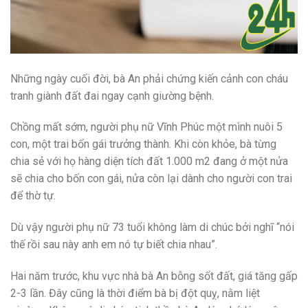
Những ngày cuối đời, bà An phải chứng kiến cảnh con cháu
tranh giành đất đai ngay cạnh giường bệnh.
Chồng mất sớm, người phụ nữ Vĩnh Phúc một mình nuôi 5
con, một trai bốn gái trưởng thành. Khi còn khỏe, bà từng
chia sẻ với họ hàng diện tích đất 1.000 m2 đang ở một nửa
sẽ chia cho bốn con gái, nửa còn lại dành cho người con trai
để thờ tự.
Dù vậy người phụ nữ 73 tuổi không làm di chúc bởi nghĩ “nói
thế rồi sau này anh em nó tự biết chia nhau”.
Hai năm trước, khu vực nhà bà An bỗng sốt đất, giá tăng gấp
2-3 lần. Đây cũng là thời điểm bà bị đột quỵ, nằm liệt