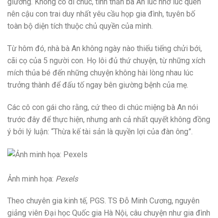
giường. Không có di chúc, tinh thần bà An lúc nhớ lúc quên
nên cậu con trai duy nhất yêu cầu họp gia đình, tuyên bố
toàn bộ diện tích thuộc chủ quyền của mình.
Từ hôm đó, nhà bà An không ngày nào thiếu tiếng chửi bới,
cãi cọ của 5 người con. Họ lôi đủ thứ chuyện, từ những xích
mích thủa bé đến những chuyện không hài lòng nhau lúc
trưởng thành để đấu tố ngay bên giường bệnh của mẹ.
Các cô con gái cho rằng, cứ theo di chúc miệng bà An nói
trước đây để thực hiện, nhưng anh cả nhất quyết không đồng
ý bởi lý luận: “Thừa kế tài sản là quyền lợi của đàn ông”.
Ảnh minh họa:
Pexels
Theo chuyên gia kinh tế, PGS. TS Đỗ Minh Cương, nguyên
giảng viên Đại học Quốc gia Hà Nội, câu chuyện như gia đình