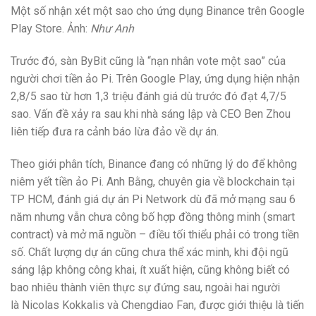
Một số nhận xét một sao cho ứng dụng Binance trên Google
Play Store. Ảnh:
Như Anh
Trước đó, sàn ByBit cũng là “nạn nhân vote một sao” của
người chơi tiền ảo Pi. Trên Google Play, ứng dụng hiện nhận
2,8/5 sao từ hơn 1,3 triệu đánh giá dù trước đó đạt 4,7/5
sao. Vấn đề xảy ra sau khi nhà sáng lập và CEO Ben Zhou
liên tiếp đưa ra cảnh báo lừa đảo về dự án.
Theo giới phân tích, Binance đang có những lý do để không
niêm yết tiền ảo Pi. Anh Bằng, chuyên gia về blockchain tại
TP HCM, đánh giá dự án Pi Network dù đã mở mạng sau 6
năm nhưng vẫn chưa công bố hợp đồng thông minh (smart
contract) và mở mã nguồn – điều tối thiểu phải có trong tiền
số. Chất lượng dự án cũng chưa thể xác minh, khi đội ngũ
sáng lập không công khai, ít xuất hiện, cũng không biết có
bao nhiêu thành viên thực sự đứng sau, ngoài hai người
là Nicolas Kokkalis và Chengdiao Fan, được giới thiệu là tiến