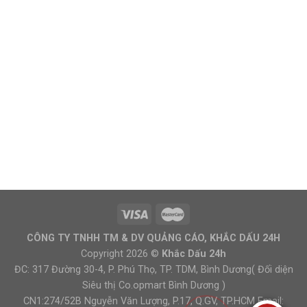
CÔNG TY TNHH TM & DV QUẢNG CÁO, KHẮC DẤU 24H
Copyright 2026 ©
Khắc Dấu 24h
ĐC: 317 Đường 30-4, P. Phú Thọ, TP. TDM, Bình Dương( Đối diện
Siêu thị Co.opmart Bình Dương )
CN1:274/52B Nguyễn Văn Lượng, P.17, Q.GV, TP.HCM Email: