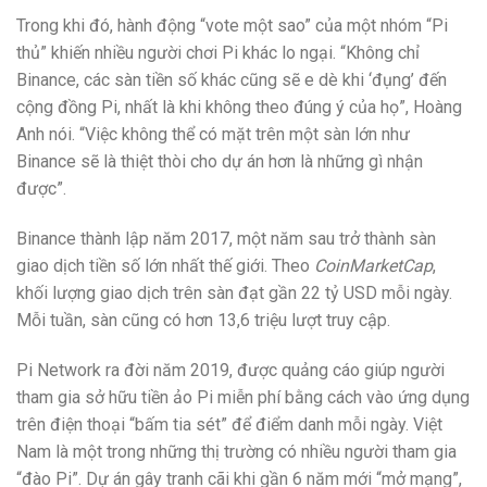
Trong khi đó, hành động “vote một sao” của một nhóm “Pi
thủ” khiến nhiều người chơi Pi khác lo ngại. “Không chỉ
Binance, các sàn tiền số khác cũng sẽ e dè khi ‘đụng’ đến
cộng đồng Pi, nhất là khi không theo đúng ý của họ”, Hoàng
Anh nói. “Việc không thể có mặt trên một sàn lớn như
Binance sẽ là thiệt thòi cho dự án hơn là những gì nhận
được”.
Binance thành lập năm 2017, một năm sau trở thành sàn
giao dịch tiền số lớn nhất thế giới. Theo
CoinMarketCap
,
khối lượng giao dịch trên sàn đạt gần 22 tỷ USD mỗi ngày.
Mỗi tuần, sàn cũng có hơn 13,6 triệu lượt truy cập.
Pi Network ra đời năm 2019, được quảng cáo giúp người
tham gia sở hữu tiền ảo Pi miễn phí bằng cách vào ứng dụng
trên điện thoại “bấm tia sét” để điểm danh mỗi ngày. Việt
Nam là một trong những thị trường có nhiều người tham gia
“đào Pi”. Dự án gây tranh cãi khi gần 6 năm mới “mở mạng”,