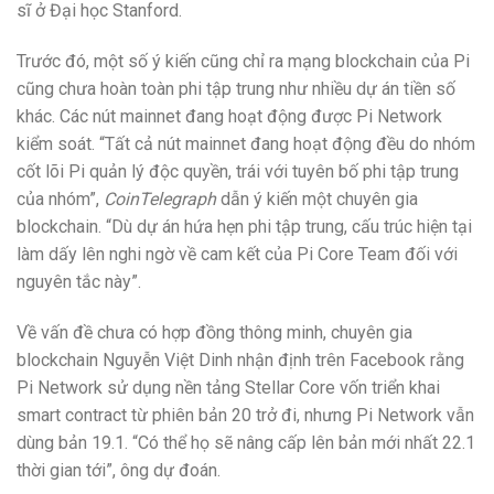
sĩ ở Đại học Stanford.
Trước đó, một số ý kiến cũng chỉ ra mạng blockchain của Pi
cũng chưa hoàn toàn phi tập trung như nhiều dự án tiền số
khác. Các nút mainnet đang hoạt động được Pi Network
kiểm soát. “Tất cả nút mainnet đang hoạt động đều do nhóm
cốt lõi Pi quản lý độc quyền, trái với tuyên bố phi tập trung
của nhóm”,
CoinTelegraph
dẫn ý kiến một chuyên gia
blockchain. “Dù dự án hứa hẹn phi tập trung, cấu trúc hiện tại
làm dấy lên nghi ngờ về cam kết của Pi Core Team đối với
nguyên tắc này”.
Về vấn đề chưa có hợp đồng thông minh, chuyên gia
blockchain Nguyễn Việt Dinh nhận định trên Facebook rằng
Pi Network sử dụng nền tảng Stellar Core vốn triển khai
smart contract từ phiên bản 20 trở đi, nhưng Pi Network vẫn
dùng bản 19.1. “Có thể họ sẽ nâng cấp lên bản mới nhất 22.1
thời gian tới”, ông dự đoán.