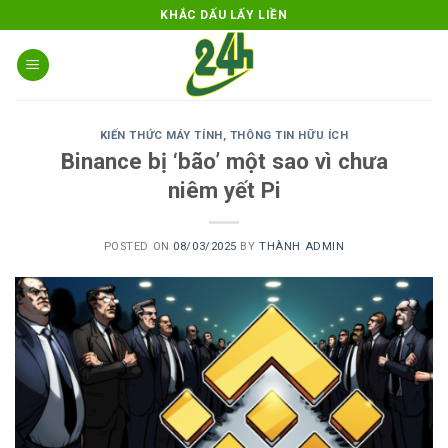
Skip
KHẮC DẤU LẤY LIỀN
to
content
KIẾN THỨC MÁY TÍNH
,
THÔNG TIN HỮU ÍCH
Binance bị ‘bão’ một sao vì chưa
niêm yết Pi
POSTED ON
08/03/2025
BY
THÀNH ADMIN