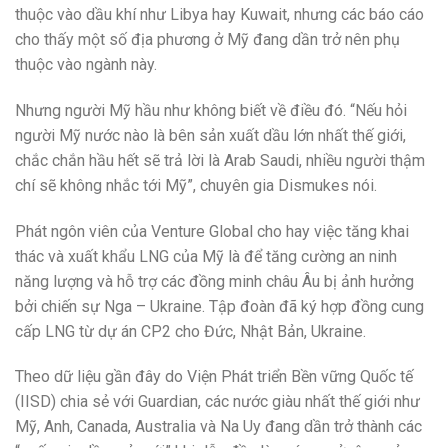
thuộc vào dầu khí như Libya hay Kuwait, nhưng các báo cáo
cho thấy một số địa phương ở Mỹ đang dần trở nên phụ
thuộc vào ngành này.
Nhưng người Mỹ hầu như không biết về điều đó. “Nếu hỏi
người Mỹ nước nào là bên sản xuất dầu lớn nhất thế giới,
chắc chắn hầu hết sẽ trả lời là Arab Saudi, nhiều người thậm
chí sẽ không nhắc tới Mỹ”, chuyên gia Dismukes nói.
Phát ngôn viên của Venture Global cho hay việc tăng khai
thác và xuất khẩu LNG của Mỹ là để tăng cường an ninh
năng lượng và hỗ trợ các đồng minh châu Âu bị ảnh hưởng
bởi chiến sự Nga – Ukraine. Tập đoàn đã ký hợp đồng cung
cấp LNG từ dự án CP2 cho Đức, Nhật Bản, Ukraine.
Theo dữ liệu gần đây do Viện Phát triển Bền vững Quốc tế
(IISD) chia sẻ với Guardian, các nước giàu nhất thế giới như
Mỹ, Anh, Canada, Australia và Na Uy đang dần trở thành các