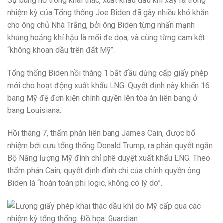
Sự bùng nổ trong khai thác, xuất khẩu dầu khí xảy ra trong
nhiệm kỳ của Tổng thống Joe Biden đã gây nhiều khó khăn
cho ông chủ Nhà Trắng, bởi ông Biden từng nhấn mạnh
khủng hoảng khí hậu là mối đe dọa, và cũng từng cam kết
“không khoan dầu trên đất Mỹ”.
Tổng thống Biden hồi tháng 1 bắt đầu dừng cấp giấy phép
mới cho hoạt động xuất khẩu LNG. Quyết định này khiến 16
bang Mỹ đệ đơn kiện chính quyền lên tòa án liên bang ở
bang Louisiana.
Hồi tháng 7, thẩm phán liên bang James Cain, được bổ
nhiệm bởi cựu tổng thống Donald Trump, ra phán quyết ngăn
Bộ Năng lượng Mỹ đình chỉ phê duyệt xuất khẩu LNG. Theo
thẩm phán Cain, quyết định đình chỉ của chính quyền ông
Biden là “hoàn toàn phi logic, không có lý do”.