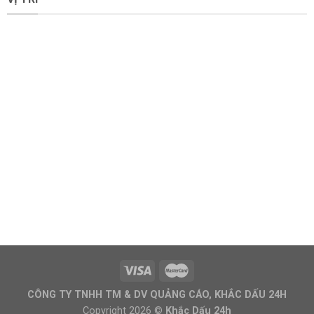
CÔNG TY TNHH TM & DV QUẢNG CÁO, KHẮC DẤU 24H
Copyright 2026 ©
Khắc Dấu 24h