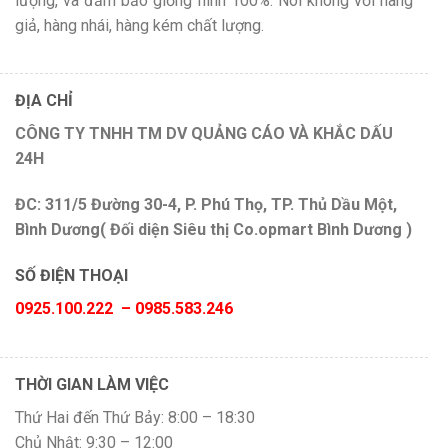
lượng, và đảm bảo giống hình 100%. Nói không với hàng
giả, hàng nhái, hàng kém chất lượng.
ĐỊA CHỈ
CÔNG TY TNHH TM DV QUẢNG CÁO VÀ KHẮC DẤU
24H
ĐC: 311/5 Đường 30-4, P. Phú Thọ, TP. Thủ Dầu Một,
Bình Dương( Đối diện Siêu thị Co.opmart Bình Dương )
SỐ ĐIỆN THOẠI
0925.100.222 – 0985.583.246
THỜI GIAN LÀM VIỆC
Thứ Hai đến Thứ Bảy: 8:00 – 18:30
Chủ Nhật: 9:30 – 12:00