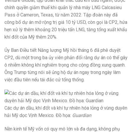
Venture Global, tập đoàn khai thác dầu khí đầu ngành, được
chính quyền giảm thuế khi quản lý nhà máy LNG Calcasieu
Pass ở Cameron, Texas, từ năm 2022. Tập đoàn này đã
công bố dự án mở rộng trị giá 10 tỷ USD, còn gọi là CP2, hứa
hẹn xử lý thêm khoảng 20 triệu tấn LNG, tăng tổng xuất khẩu
khí đốt của Mỹ thêm 20%.
Ủy Ban Điều tiết Năng lượng Mỹ hồi tháng 6 đã phê duyệt
CP2, dù một trong ba ủy viên phản đối rằng dự án có thể gây
ô nhiễm không khí nghiêm trọng cho cộng đồng xung quanh.
Ông Trump từng nói sẽ ủng hộ dự án ngay trong ngày làm
việc đầu tiên nếu tái đắc cử tổng thống.
Các dự án dầu, khí đốt và khí tự nhiên hóa lỏng ở vùng duyên
hải Mỹ dọc Vịnh Mexico. Đồ họa:
Guardian
Nền kinh tế Mỹ vốn có quy mô lớn và đa dạng, không phụ