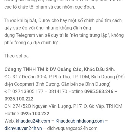
các tổ chức tội phạm và các nhóm cực đoan.
Trước khi bị bắt, Durov cho hay một số chính phủ tìm cách
gây sức ép với ông, nhưng khẳng định ứng
dụng Telegram vẫn sẽ duy trì là “nền tảng trung lập”, không
phải “công cụ địa chính trị”.
Theo sohoa
Công ty TNHH TM & DV Quảng Cáo, Khắc Dấu 24h.
ĐC: 317 Đường 30-4, P. Phú Thọ, TP. TDM, Bình Dương (Đối
diện Coopmart Bình Dương, Gần bến xe Bình Dương)
ĐT: 0274.3905.177 – 3814170 Hotline
0985.583.246 –
0925.100.222
CN: 274/52B Nguyễn Văn Lượng, P.17, Q. Gò Vấp. TP.HCM
Hotline
0925.100.222
Web:
khacdau24h.com
–
Khacdaubinhduong.com
–
dichvutuvan24h.vn
– dichvuquangcao24h.com