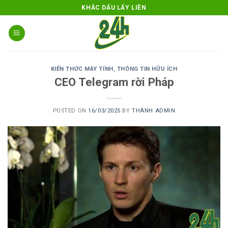
Skip
KHẮC DẤU LẤY LIỀN
to
content
KIẾN THỨC MÁY TÍNH
,
THÔNG TIN HỮU ÍCH
CEO Telegram rời Pháp
POSTED ON
16/03/2025
BY
THÀNH ADMIN