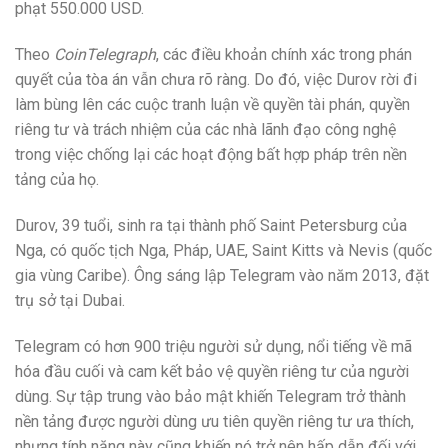
phạt 550.000 USD.
Theo
CoinTelegraph
, các điều khoản chính xác trong phán
quyết của tòa án vẫn chưa rõ ràng. Do đó, việc Durov rời đi
làm bùng lên các cuộc tranh luận về quyền tài phán, quyền
riêng tư và trách nhiệm của các nhà lãnh đạo công nghệ
trong việc chống lại các hoạt động bất hợp pháp trên nền
tảng của họ.
Durov, 39 tuổi, sinh ra tại thành phố Saint Petersburg của
Nga, có quốc tịch Nga, Pháp, UAE, Saint Kitts và Nevis (quốc
gia vùng Caribe). Ông sáng lập Telegram vào năm 2013, đặt
trụ sở tại Dubai.
Telegram có hơn 900 triệu người sử dụng, nổi tiếng về mã
hóa đầu cuối và cam kết bảo vệ quyền riêng tư của người
dùng. Sự tập trung vào bảo mật khiến Telegram trở thành
nền tảng được người dùng ưu tiên quyền riêng tư ưa thích,
nhưng tính năng này cũng khiến nó trở nên hấp dẫn đối với