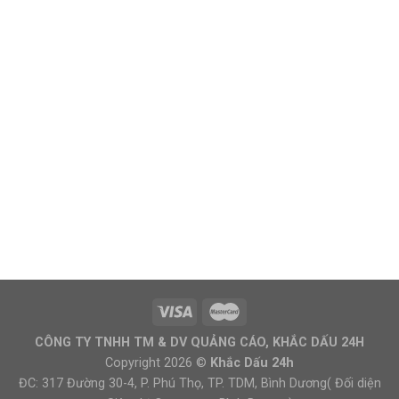
CÔNG TY TNHH TM & DV QUẢNG CÁO, KHẮC DẤU 24H
Copyright 2026 ©
Khắc Dấu 24h
ĐC: 317 Đường 30-4, P. Phú Thọ, TP. TDM, Bình Dương( Đối diện