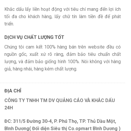
Khắc dấu lấy liền hoạt động với tiêu chí mang đến lợi ích
tối đa cho khách hàng, lấy chữ tín làm tiền đề để phát
triển.
DỊCH VỤ CHẤT LƯỢNG TỐT
Chúng tôi cam kết 100% hàng bán trên website đều có
nguồn gốc, xuất xứ rõ ràng, đảm bảo tiêu chuẩn chất
lượng, và đảm bảo giống hình 100%. Nói không với hàng
giả, hàng nhái, hàng kém chất lượng.
ĐỊA CHỈ
CÔNG TY TNHH TM DV QUẢNG CÁO VÀ KHẮC DẤU
24H
ĐC: 311/5 Đường 30-4, P. Phú Thọ, TP. Thủ Dầu Một,
Bình Dương( Đối diện Siêu thị Co.opmart Bình Dương )