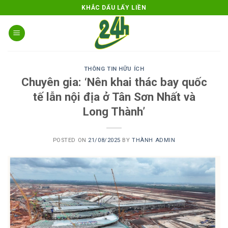
Skip
KHẮC DẤU LẤY LIỀN
to
content
THÔNG TIN HỮU ÍCH
Chuyên gia: ‘Nên khai thác bay quốc
tế lẫn nội địa ở Tân Sơn Nhất và
Long Thành’
POSTED ON
21/08/2025
BY
THÀNH ADMIN