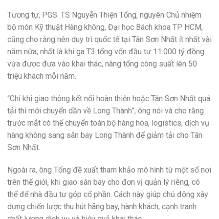
Tương tự, PGS. TS Nguyễn Thiện Tống, nguyên Chủ nhiệm
bộ môn Kỹ thuật Hàng không, Đại học Bách khoa TP HCM,
cũng cho rằng nên duy trì quốc tế tại Tân Sơn Nhất ít nhất vài
năm nữa, nhất là khi ga T3 tổng vốn đầu tư 11.000 tỷ đồng
vừa được đưa vào khai thác, nâng tổng công suất lên 50
triệu khách mỗi năm.
“Chỉ khi giao thông kết nối hoàn thiện hoặc Tân Sơn Nhất quá
tải thì mới chuyển dần về Long Thành”, ông nói và cho rằng
trước mắt có thể chuyển toàn bộ hàng hóa, logistics, dịch vụ
hàng không sang sân bay Long Thành để giảm tải cho Tân
Sơn Nhất.
Ngoài ra, ông Tống đề xuất tham khảo mô hình từ một số nơi
trên thế giới, khi giao sân bay cho đơn vị quản lý riêng, có
thể để nhà đầu tư góp cổ phần. Cách này giúp chủ động xây
dựng chiến lược thu hút hãng bay, hành khách, cạnh tranh
chất lượng dịch vụ và hiệu quả khai thác