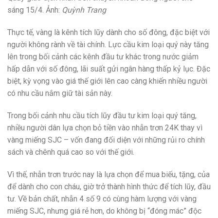
sáng 15/4. Ảnh:
Quỳnh Trang
Thực tế, vàng là kênh tích lũy dành cho số đông, đặc biệt với
người không rành về tài chính. Lực cầu kim loại quý này tăng
lên trong bối cảnh các kênh đầu tư khác trong nước giảm
hấp dẫn với số đông, lãi suất gửi ngân hàng thấp kỷ lục. Đặc
biệt, kỳ vọng vào giá thế giới lên cao càng khiến nhiều người
có nhu cầu nắm giữ tài sản này.
Trong bối cảnh nhu cầu tích lũy đầu tư kim loại quý tăng,
nhiều người dân lựa chọn bỏ tiền vào nhẫn trơn 24K thay vì
vàng miếng SJC – vốn đang đối diện với những rủi ro chính
sách và chênh quá cao so với thế giới.
Vì thế, nhẫn trơn trước nay là lựa chọn để mua biếu, tặng, của
để dành cho con cháu, giờ trở thành hình thức để tích lũy, đầu
tư. Về bản chất, nhẫn 4 số 9 có cùng hàm lượng với vàng
miếng SJC, nhưng giá rẻ hơn, do không bị “đóng mác” độc