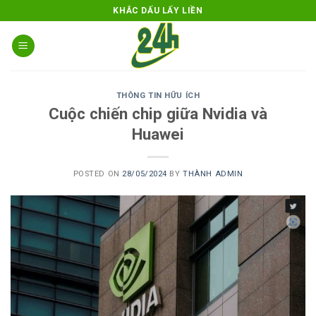
Skip
KHẮC DẤU LẤY LIỀN
to
content
THÔNG TIN HỮU ÍCH
Cuộc chiến chip giữa Nvidia và
Huawei
POSTED ON
28/05/2024
BY
THÀNH ADMIN