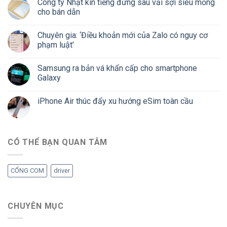
Công ty Nhật kín tiếng đứng sau vải sợi siêu mỏng
cho bán dẫn
Chuyên gia: ‘Điều khoản mới của Zalo có nguy cơ
phạm luật’
Samsung ra bản vá khẩn cấp cho smartphone
Galaxy
iPhone Air thúc đẩy xu hướng eSim toàn cầu
CÓ THỂ BẠN QUAN TÂM
CỔNG COM
driver
CHUYÊN MỤC