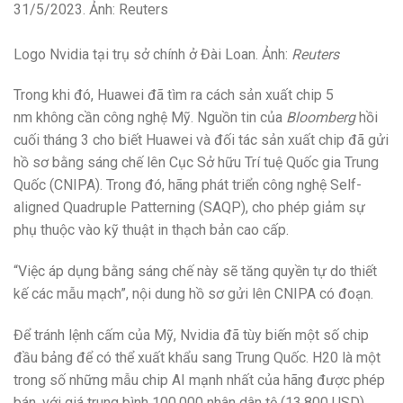
Logo Nvidia tại trụ sở chính ở Đài Loan. Ảnh:
Reuters
Trong khi đó, Huawei đã tìm ra cách sản xuất chip 5
nm không cần công nghệ Mỹ. Nguồn tin của
Bloomberg
hồi
cuối tháng 3 cho biết Huawei và đối tác sản xuất chip đã gửi
hồ sơ bằng sáng chế lên Cục Sở hữu Trí tuệ Quốc gia Trung
Quốc (CNIPA). Trong đó, hãng phát triển công nghệ Self-
aligned Quadruple Patterning (SAQP), cho phép giảm sự
phụ thuộc vào kỹ thuật in thạch bản cao cấp.
“Việc áp dụng bằng sáng chế này sẽ tăng quyền tự do thiết
kế các mẫu mạch”, nội dung hồ sơ gửi lên CNIPA có đoạn.
Để tránh lệnh cấm của Mỹ, Nvidia đã tùy biến một số chip
đầu bảng để có thể xuất khẩu sang Trung Quốc. H20 là một
trong số những mẫu chip AI mạnh nhất của hãng được phép
bán, với giá trung bình 100.000 nhân dân tệ (13.800 USD).