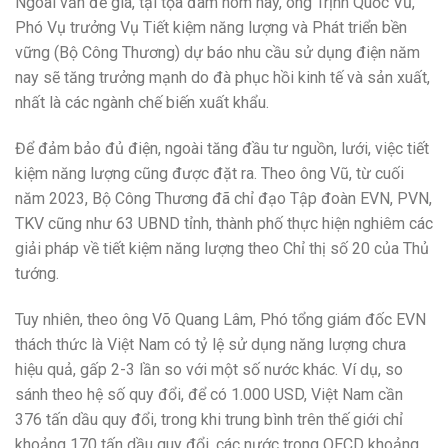
Ngoài vấn đề giá, tại tọa đàm hôm nay, ông Trịnh Quốc Vũ,
Phó Vụ trưởng Vụ Tiết kiệm năng lượng và Phát triển bền
vững (Bộ Công Thương) dự báo nhu cầu sử dụng điện năm
nay sẽ tăng trưởng mạnh do đà phục hồi kinh tế và sản xuất,
nhất là các ngành chế biến xuất khẩu.
Để đảm bảo đủ điện, ngoài tăng đầu tư nguồn, lưới, việc tiết
kiệm năng lượng cũng được đặt ra. Theo ông Vũ, từ cuối
năm 2023, Bộ Công Thương đã chỉ đạo Tập đoàn EVN, PVN,
TKV cũng như 63 UBND tỉnh, thành phố thực hiện nghiêm các
giải pháp về tiết kiệm năng lượng theo Chỉ thị số 20 của Thủ
tướng.
Tuy nhiên, theo ông Võ Quang Lâm, Phó tổng giám đốc EVN
thách thức là Việt Nam có tỷ lệ sử dụng năng lượng chưa
hiệu quả, gấp 2-3 lần so với một số nước khác. Ví dụ, so
sánh theo hệ số quy đổi, để có 1.000 USD, Việt Nam cần
376 tấn dầu quy đổi, trong khi trung bình trên thế giới chỉ
khoảng 170 tấn dầu quy đổi, các nước trong OECD khoảng