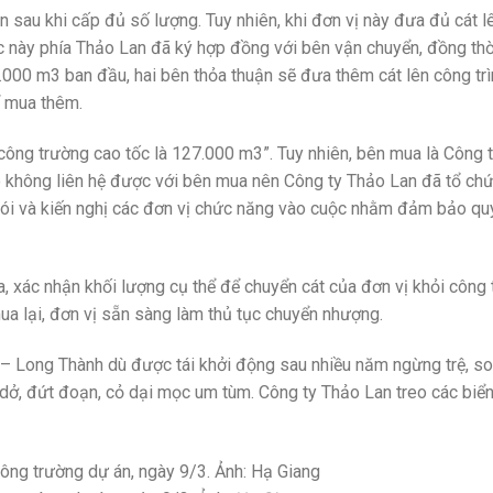
 sau khi cấp đủ số lượng. Tuy nhiên, khi đơn vị này đưa đủ cát l
úc này phía Thảo Lan đã ký hợp đồng với bên vận chuyển, đồng thời
.000 m3 ban đầu, hai bên thỏa thuận sẽ đưa thêm cát lên công tr
ể mua thêm.
công trường cao tốc là 127.000 m3”. Tuy nhiên, bên mua là Công 
“Do không liên hệ được với bên mua nên Công ty Thảo Lan đã tổ ch
nói và kiến nghị các đơn vị chức năng vào cuộc nhằm đảm bảo quy
 xác nhận khối lượng cụ thể để chuyển cát của đơn vị khỏi công 
ua lại, đơn vị sẵn sàng làm thủ tục chuyển nhượng.
c – Long Thành dù được tái khởi động sau nhiều năm ngừng trệ, s
ỏ dở, đứt đoạn, cỏ dại mọc um tùm. Công ty Thảo Lan treo các biể