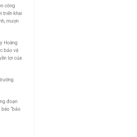
ên công
 triển khai
ình, mượn
ty Hoàng
ức bảo vệ
ền lợi của
trường.
ong đoạn
n báo “bảo