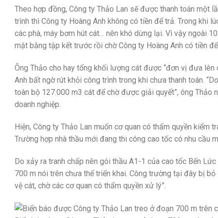
Theo hợp đồng, Công ty Thảo Lan sẽ được thanh toán một lần
trình thì Công ty Hoàng Anh không có tiền để trả. Trong khi l
các phà, máy bơm hút cát… nên khó dừng lại. Vì vậy ngoài 10
mặt bằng tập kết trước rồi chờ Công ty Hoàng Anh có tiền đ
Ông Thảo cho hay tổng khối lượng cát được “đơn vị đưa lên 
Anh bất ngờ rút khỏi công trình trong khi chưa thanh toán. 
toàn bộ 127.000 m3 cát để chờ được giải quyết”, ông Thảo 
doanh nghiệp.
Hiện, Công ty Thảo Lan muốn cơ quan có thẩm quyền kiểm tra,
Trường hợp nhà thầu mới đang thi công cao tốc có nhu cầu m
Do xảy ra tranh chấp nên gói thầu A1-1 của cao tốc Bến Lứ
700 m nói trên chưa thể triển khai. Công trường tại đây bị b
vệ cát, chờ các cơ quan có thẩm quyền xử lý”.