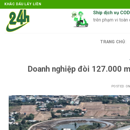
Skip
KHẮC DẤU LẤY LIỀN
to
Ship dịch vụ COD
content
trên phạm vi toàn
TRANG CHỦ
Doanh nghiệp đòi 127.000 m
POSTED O