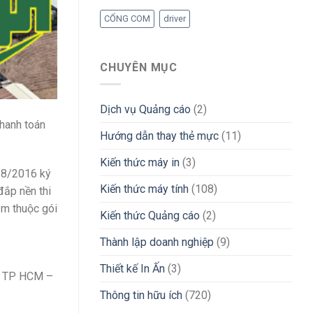
CỔNG COM
driver
CHUYÊN MỤC
Dịch vụ Quảng cáo
(2)
hanh toán
Hướng dẫn thay thẻ mực
(11)
Kiến thức máy in
(3)
 8/2016 ký
Kiến thức máy tính
(108)
đắp nền thi
 m thuộc gói
Kiến thức Quảng cáo
(2)
Thành lập doanh nghiệp
(9)
Thiết kế In Ấn
(3)
ốc TP HCM –
Thông tin hữu ích
(720)