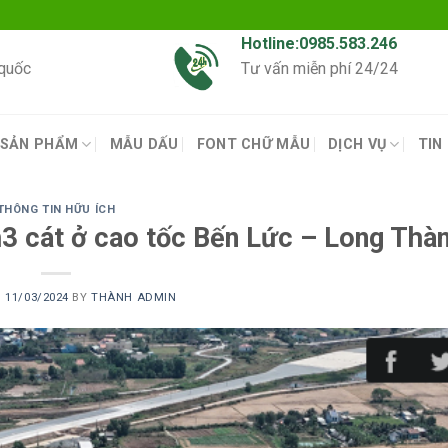
Hotline:0985.583.246
 quốc
Tư vấn miễn phí 24/24
SẢN PHẨM
MẪU DẤU
FONT CHỮ MẪU
DỊCH VỤ
TIN
THÔNG TIN HỮU ÍCH
3 cát ở cao tốc Bến Lức – Long Thà
N
11/03/2024
BY
THÀNH ADMIN