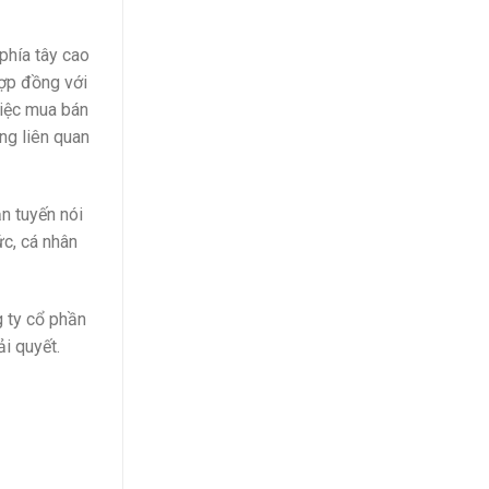
phía tây cao
hợp đồng với
việc mua bán
ng liên quan
n tuyến nói
ức, cá nhân
g ty cổ phần
i quyết.