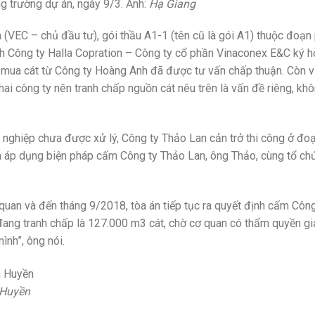
g trường dự án, ngày 9/3. Ảnh:
Hạ Giang
(VEC – chủ đầu tư), gói thầu A1-1 (tên cũ là gói A1) thuộc đoạn 
anh Công ty Halla Copration – Công ty cổ phần Vinaconex E&C ký 
y mua cát từ Công ty Hoàng Anh đã được tư vấn chấp thuận. Còn 
i công ty nên tranh chấp nguồn cát nêu trên là vấn đề riêng, khô
nghiệp chưa được xử lý, Công ty Thảo Lan cản trở thi công ở đoạ
nh áp dụng biện pháp cấm Công ty Thảo Lan, ông Thảo, cùng tổ ch
quan và đến tháng 9/2018, tòa án tiếp tục ra quyết định cấm Côn
ang tranh chấp là 127.000 m3 cát, chờ cơ quan có thẩm quyền giả
ình”, ông nói.
Huyền