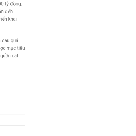
0 tỷ đồng.
ẫn đến
iển khai
h sau quá
ược mục tiêu
nguồn cát