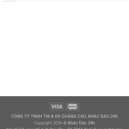
CÔNG TY TNHH TM & DV QUẢNG CÁO, KHẮC DẤU 24H
Copyright 2026 ©
Khắc Dấu 24h