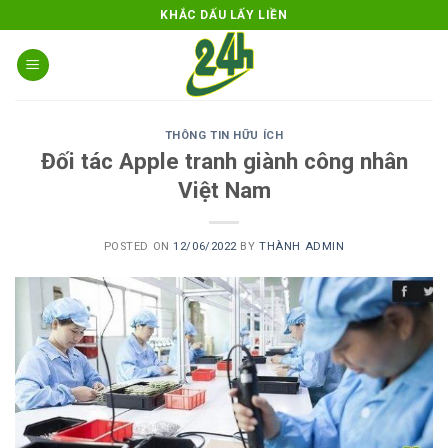
Skip
KHẮC DẤU LẤY LIỀN
to
content
THÔNG TIN HỮU ÍCH
Đối tác Apple tranh giành công nhân
Việt Nam
POSTED ON
12/06/2022
BY
THÀNH ADMIN