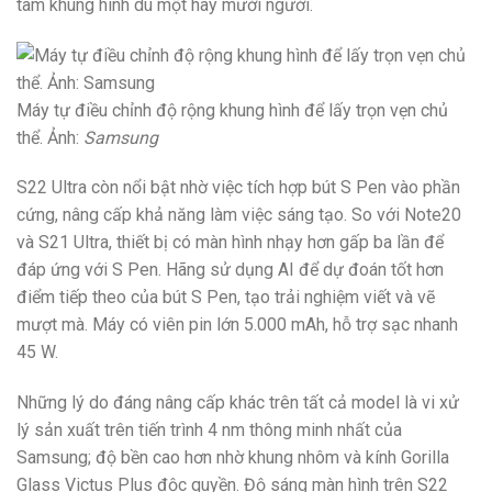
tâm khung hình dù một hay mười người.
Máy tự điều chỉnh độ rộng khung hình để lấy trọn vẹn chủ
thể. Ảnh:
Samsung
S22 Ultra còn nổi bật nhờ việc tích hợp bút S Pen vào phần
cứng, nâng cấp khả năng làm việc sáng tạo. So với Note20
và S21 Ultra, thiết bị có màn hình nhạy hơn gấp ba lần để
đáp ứng với S Pen. Hãng sử dụng AI để dự đoán tốt hơn
điểm tiếp theo của bút S Pen, tạo trải nghiệm viết và vẽ
mượt mà. Máy có viên pin lớn 5.000 mAh, hỗ trợ sạc nhanh
45 W.
Những lý do đáng nâng cấp khác trên tất cả model là vi xử
lý sản xuất trên tiến trình 4 nm thông minh nhất của
Samsung; độ bền cao hơn nhờ khung nhôm và kính Gorilla
Glass Victus Plus độc quyền. Độ sáng màn hình trên S22