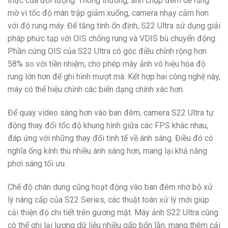
thực của đối tượng. Thông thường, ảnh chụp đêm dễ rung
mờ vì tốc độ màn trập giảm xuống, camera nhạy cảm hơn
với độ rung máy. Để tăng tính ổn định, S22 Ultra sử dụng giải
pháp phức tạp với OIS chống rung và VDIS bù chuyển động.
Phần cứng OIS của S22 Ultra có góc điều chỉnh rộng hơn
58% so với tiền nhiệm, cho phép máy ảnh vô hiệu hóa độ
rung lớn hơn để ghi hình mượt mà. Kết hợp hai công nghệ này,
máy có thể hiệu chỉnh các biến dạng chính xác hơn.
Để quay video sáng hơn vào ban đêm, camera S22 Ultra tự
động thay đổi tốc độ khung hình giữa các FPS khác nhau,
đáp ứng với những thay đổi tinh tế về ánh sáng. Điều đó có
nghĩa ống kính thu nhiều ánh sáng hơn, mang lại khả năng
phơi sáng tối ưu.
Chế độ chân dung cũng hoạt động vào ban đêm nhờ bộ xử
lý nâng cấp của S22 Series, các thuật toán xử lý mới giúp
cải thiện độ chi tiết trên gương mặt. Máy ảnh S22 Ultra cũng
có thể ghi lại lượng dữ liệu nhiều gấp bốn lần, mang thêm cải