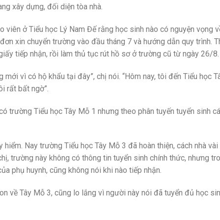
ng xây dựng, đối diện tòa nhà.
iáo viên ở Tiểu học Lý Nam Đế rằng học sinh nào có nguyện vọng v
 đơn xin chuyển trường vào đầu tháng 7 và hướng dẫn quy trình. 
ấy tiếp nhận, rồi làm thủ tục rút hồ sơ ở trường cũ từ ngày 26/8.
mới vì có hộ khẩu tại đây”, chị nói. “Hôm nay, tôi đến Tiểu học 
i rất bất ngờ”.
có trường Tiểu học Tây Mỗ 1 nhưng theo phân tuyến tuyển sinh c
y hiểm. Nay trường Tiểu học Tây Mỗ 3 đã hoàn thiện, cách nhà và
hị, trường này không có thông tin tuyển sinh chính thức, nhưng tr
ủa phụ huynh, cũng không nói khi nào tiếp nhận.
n về Tây Mỗ 3, cũng lo lắng vì người này nói đã tuyển đủ học sinh