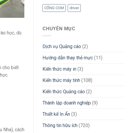
CỔNG COM
driver
CHUYÊN MỤC
ào học, dù
Dịch vụ Quảng cáo
(2)
Hướng dẫn thay thẻ mực
(11)
 cho biết
Kiến thức máy in
(3)
học.
Kiến thức máy tính
(108)
.
Kiến thức Quảng cáo
(2)
Thành lập doanh nghiệp
(9)
Thiết kế In Ấn
(3)
Thông tin hữu ích
(720)
u Nha), cách