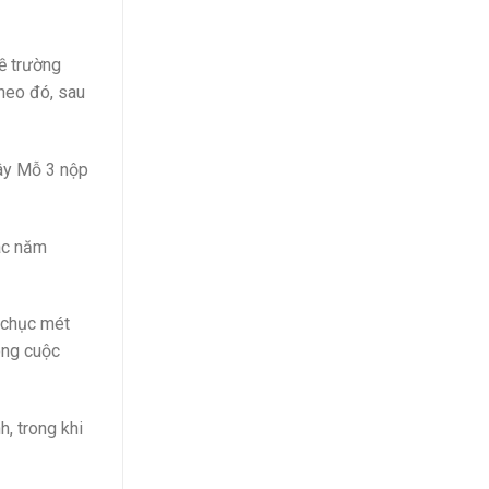
ề trường
Theo đó, sau
Tây Mỗ 3 nộp
ác năm
i chục mét
ong cuộc
, trong khi