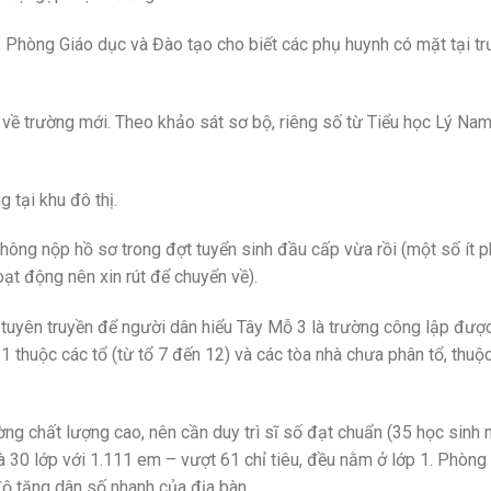
hòng Giáo dục và Đào tạo cho biết các phụ huynh có mặt tại tr
 về trường mới. Theo khảo sát sơ bộ, riêng số từ Tiểu học Lý Na
 tại khu đô thị.
hông nộp hồ sơ trong đợt tuyển sinh đầu cấp vừa rồi (một số ít 
ạt động nên xin rút để chuyển về).
 tuyên truyền để người dân hiểu Tây Mỗ 3 là trường công lập được
1 thuộc các tổ (từ tổ 7 đến 12) và các tòa nhà chưa phân tổ, thuộc
g chất lượng cao, nên cần duy trì sĩ số đạt chuẩn (35 học sinh m
à 30 lớp với 1.111 em – vượt 61 chỉ tiêu, đều nằm ở lớp 1. Phòng
độ tăng dân số nhanh của địa bàn.