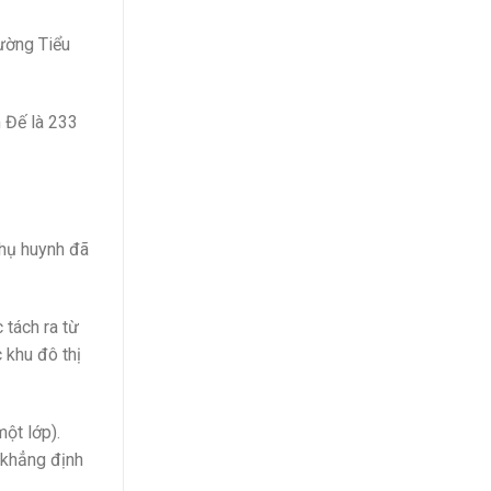
ường Tiểu
m Đế là 233
phụ huynh đã
 tách ra từ
 khu đô thị
ột lớp).
 khẳng định