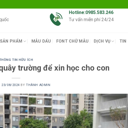
Hotline:0985.583.246
 quốc
Tư vấn miễn phí 24/24
SẢN PHẨM
MẪU DẤU
FONT CHỮ MẪU
DỊCH VỤ
TIN
THÔNG TIN HỮU ÍCH
quây trường để xin học cho con
N
23/08/2024
BY
THÀNH ADMIN