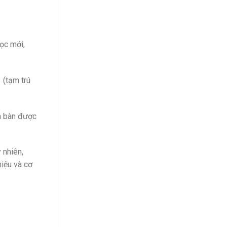
ọc mới,
 (tạm trú
ịa bàn được
 nhiên,
hiệu và cơ