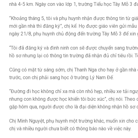
nhà 4-5 km. Ngày con vào lớp 1, trường Tiểu học Tây Mỗ 3 đa
“Khoảng tháng 5, tôi và phụ huynh nhận được thông tin từ g
mới gần nhà thì đăng ký”, chị kể. Họ được giáo viên gửi mẫu
ngày 21/8, phụ huynh chủ động đến trường Tây Mỗ 3 để xin gi
“Tôi đã đăng ký và đinh ninh con sẽ được chuyển sang trường 
hồ sơ nhưng lại có thông tin trường đã nhận đủ chỉ tiêu rồi. Tô
Cũng có mặt từ sáng sớm, chị Thanh Nga cho hay ở gần nhà 
trước, con chị phải sang học ở trường Lý Nam Đế.
“Đường đi học không chỉ xa mà còn nhỏ hẹp, nhiều xe tải ngu
nhưng con không được học khiến tôi bức xúc”, chị nói. Theo c
gặp hôm qua, người được cho là đại diện không nhận hồ sơ c
Chị Minh Nguyệt, phụ huynh một trường khác, muốn xin cho co
chị và nhiều người chưa biết có thông báo nào về việc này.