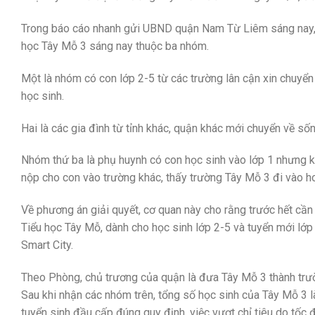
Trong báo cáo nhanh gửi UBND quận Nam Từ Liêm sáng nay, P
học Tây Mỗ 3 sáng nay thuộc ba nhóm.
Một là nhóm có con lớp 2-5 từ các trường lân cận xin chuyển
học sinh.
Hai là các gia đình từ tỉnh khác, quận khác mới chuyển về sống
Nhóm thứ ba là phụ huynh có con học sinh vào lớp 1 nhưng k
nộp cho con vào trường khác, thấy trường Tây Mỗ 3 đi vào ho
Về phương án giải quyết, cơ quan này cho rằng trước hết cần
Tiểu học Tây Mỗ, dành cho học sinh lớp 2-5 và tuyển mới lớp 
Smart City.
Theo Phòng, chủ trương của quận là đưa Tây Mỗ 3 thành trườn
Sau khi nhận các nhóm trên, tổng số học sinh của Tây Mỗ 3 l
tuyển sinh đầu cấp đúng quy định, việc vượt chỉ tiêu do tốc 