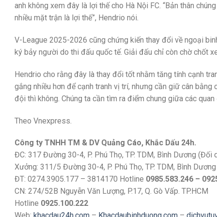
anh không xem đây là lợi thế cho Hà Nội FC. “Bản thân chúng 
nhiều mặt trận là lợi thế”, Hendrio nói.
V-League 2025-2026 cũng chứng kiến thay đổi về ngoại binh
ký bảy người do thi đấu quốc tế. Giải đấu chỉ còn chờ chốt 
Hendrio cho rằng đây là thay đổi tốt nhằm tăng tính cạnh tra
gắng nhiều hơn để cạnh tranh vị trí, nhưng cần giữ cân bằng c
đội thì không. Chúng ta cần tìm ra điểm chung giữa các quan
Theo Vnexpress.
Công ty TNHH TM & DV Quảng Cáo, Khắc Dấu 24h.
ĐC: 317 Đường 30-4, P. Phú Thọ, TP. TDM, Bình Dương (Đối
Xưởng: 311/5 Đường 30-4, P. Phú Thọ, TP. TDM, Bình Dương
ĐT: 0274.3905.177 – 3814170 Hotline
0985.583.246 – 092
CN: 274/52B Nguyễn Văn Lượng, P.17, Q. Gò Vấp. TP.HCM
Hotline
0925.100.222
Web:
khacdau24h.com
–
Khacdaubinhduong.com
–
dichvutu