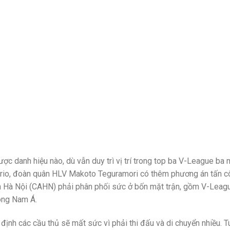
c danh hiệu nào, dù vẫn duy trì vị trí trong top ba V-League ba
drio, đoàn quân HLV Makoto Teguramori có thêm phương án tấn c
 an Hà Nội (CAHN) phải phân phối sức ở bốn mặt trận, gồm V-Leag
ông Nam Á.
h các cầu thủ sẽ mất sức vì phải thi đấu và di chuyển nhiều. Tu