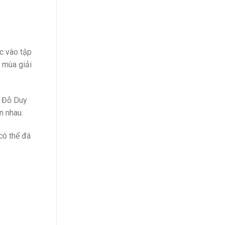
c vào tập
 mùa giải
, Đỗ Duy
n nhau.
 có thể đá