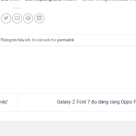
i
Thông tin hữu ích
. Bookmark the
permalink
.
iệc’
Galaxy Z Fold 7 đọ dáng cùng Oppo 