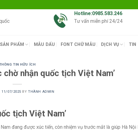
Hotline:0985.583.246
 quốc
Tư vấn miễn phí 24/24
SẢN PHẨM
MẪU DẤU
FONT CHỮ MẪU
DỊCH VỤ
TIN
THÔNG TIN HỮU ÍCH
c chờ nhận quốc tịch Việt Nam’
N
11/07/2025
BY
THÀNH ADMIN
ốc tịch Việt Nam’
ệt Nam đang được xúc tiến, còn nhiệm vụ trước mắt là giúp Hà Nội