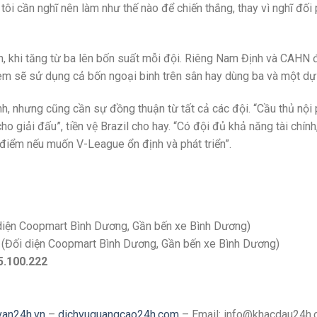
tôi cần nghĩ nên làm như thế nào để chiến thắng, thay vì nghĩ đố
, khi tăng từ ba lên bốn suất mỗi đội. Riêng Nam Định và CAHN
xem sẽ sử dụng cả bốn ngoại binh trên sân hay dùng ba và một dự 
nh, nhưng cũng cần sự đồng thuận từ tất cả các đội. “Cầu thủ nội 
ho giải đấu”, tiền vệ Brazil cho hay. “Có đội đủ khả năng tài chín
 điểm nếu muốn V-League ổn định và phát triển”.
 diện Coopmart Bình Dương, Gần bến xe Bình Dương)
 (Đối diện Coopmart Bình Dương, Gần bến xe Bình Dương)
5.100.222
van24h.vn
–
dichvuquangcao24h.com
– Email: info@khacdau24h