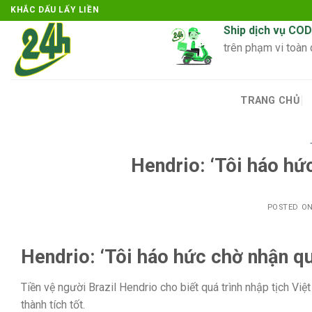
Skip
KHẮC DẤU LẤY LIỀN
to
Ship dịch vụ COD
content
trên phạm vi toàn
TRANG CHỦ
Hendrio: ‘Tôi háo hứ
POSTED O
Hendrio: ‘Tôi háo hức chờ nhận qu
Tiền vệ người Brazil Hendrio cho biết quá trình nhập tịch Vi
thành tích tốt.