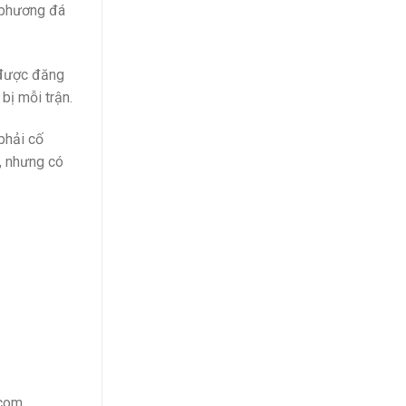
i phương đá
 được đăng
bị mỗi trận.
phải cố
h, nhưng có
.com