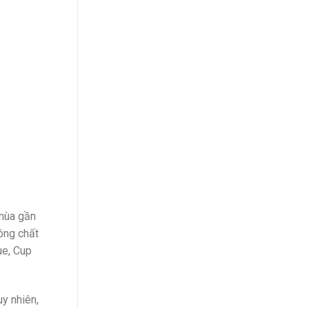
 mùa gần
ông chất
ue, Cup
y nhiên,