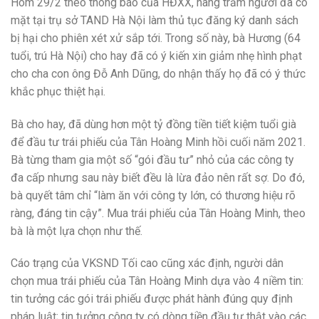
Hôm 29/2 theo thông báo của HĐXX, hàng trăm người đã có
mặt tại trụ sở TAND Hà Nội làm thủ tục đăng ký danh sách
bị hại cho phiên xét xử sắp tới. Trong số này, bà Hương (64
tuổi, trú Hà Nội) cho hay đã có ý kiến xin giảm nhẹ hình phạt
cho cha con ông Đỗ Anh Dũng, do nhận thấy họ đã có ý thức
khắc phục thiệt hại.
Bà cho hay, đã dùng hơn một tỷ đồng tiền tiết kiệm tuổi già
để đầu tư trái phiếu của Tân Hoàng Minh hồi cuối năm 2021.
Bà
từng tham gia một số “gói đầu tư” nhỏ của các công ty
đa cấp nhưng sau này biết đều là lừa đảo nên rất sợ. Do đó,
bà quyết tâm chỉ “làm ăn với công ty lớn, có thương hiệu rõ
ràng, đáng tin cậy”. Mua trái phiếu của Tân Hoàng Minh, theo
bà là một lựa chọn như thế.
Cáo trạng của VKSND Tối cao cũng xác định, người dân
chọn mua trái phiếu của Tân Hoàng Minh dựa vào 4 niềm tin:
tin tưởng các gói trái phiếu được phát hành đúng quy định
pháp luật; tin tưởng công ty có dòng tiền đầu tư thật vào các