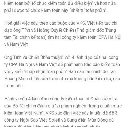
kiểm toán bởi tổ chức kiểm toán đủ điều kiện” và hơn nữa,
phải được tổ chức kiểm toán này “nhất trí toàn phần”.
Hoá giải việc này, theo cáo buộc của VKS, Việt tiếp tục chỉ
đạo ông Tính và Hoàng Quyết Chiến (Phó giám đốc Trung
tâm Tài chính kế toán) tìm hai công ty kiểm toán: CPA Hà Nội
và Nam Việt.
Ông Tính và Chiến “thỏa thuận” với 4 lãnh đạo của hai công
ty CPA Hà Nội và Nam Việt để phát hành Báo cáo kiểm toán
với ý kiến “chấp nhận toàn phần” Báo cáo tài chính do Tân
Hoàng Minh chỉnh sửa trước đó mà không cần kiểm tra, cáo
trạng nêu.
Hành vi của 4 lãnh đạo công ty kiểm toán bị Đoàn kiểm tra
của Bộ Tài chính đánh giá “vi phạm nghiêm trọng chuẩn mực
kiểm toán Việt Nam”. VKS xác định việc này là tiền đề để 3
công ty Ngôi Sao Việt, Soleil và Cung điện Mùa Đông dù