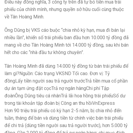
Điều này đồng nghĩa, 3 công ty trên đã tự bỏ tiền mua trái
phiếu của chính mình, nhưng quyền sở hữu cuối cùng thuộc
về Tân Hoàng Minh.
Ông Dũng bị VKS cáo buộc “chia nhỏ kỳ hạn, mua đi bán lại
nhiều lần”, khiến số trái phiếu ban đầu hơn 10.000 tỷ đồng đã
mang về cho Tân Hoàng Minh tới 14.000 tỷ đồng, sau khi bán
hết cho các “nhà đầu tư không chuyên”.
Tân Hoàng Minh đã dùng 14.000 tỷ đồng từ bán trái phiếu để
làm gì?Nguồn: Cáo trạng VKSND Tối cao. Đơn vị: Tỷ
đồngLấy tiền người sau trả người trướcTrả tiền mua cổ phần
dự án tạm ứng đặt cọcTrả nợ ngân hàngChi phí Tập
đoànÔng Dũng tiêu cá nhânTrả lãi hoa hồng trái phiếuSố dư
trong tài khoản tập đoàn bị Công an thu hồiVnExpress
Hơn 90 triệu trái phiếu có kỳ hạn 2-5 năm, bị chia nhỏ đến
tuần, tháng để bán và dùng tiền từ chính việc bán trái phiếu
để chi trả (dùng tiền người sau trả người trước), hơn 5.000 tỷ
đồng. Gần 2.000 tỷ đồng để trả nợ ngân hàng; chi mục đích