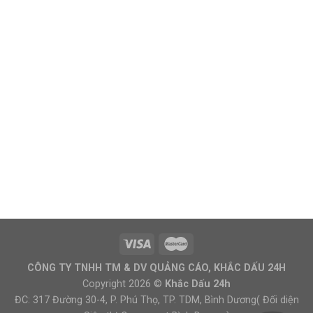
CÔNG TY TNHH TM & DV QUẢNG CÁO, KHẮC DẤU 24H
Copyright 2026 ©
Khắc Dấu 24h
ĐC: 317 Đường 30-4, P. Phú Thọ, TP. TDM, Bình Dương( Đối diện