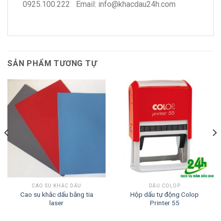
0925.100.222 Email: info@khacdau24h.com
SẢN PHẨM TƯƠNG TỰ
CAO SU KHẮC DẤU
DẤU COLOP
Cao su khắc dấu bằng tia
Hộp dấu tự động Colop
laser
Printer 55