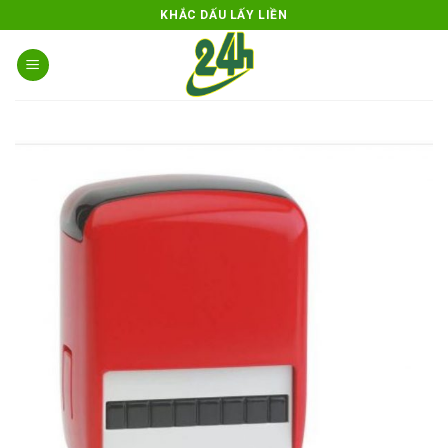
Skip
KHẮC DẤU LẤY LIỀN
to
content