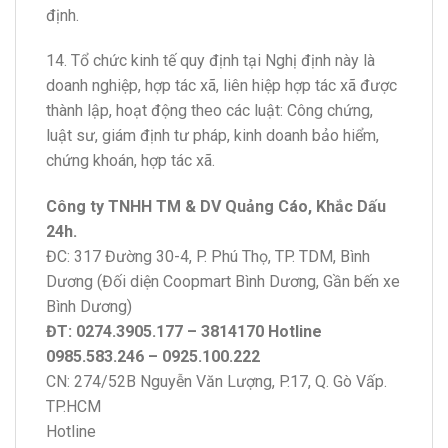
định.
14. Tổ chức kinh tế quy định tại Nghị định này là
doanh nghiệp, hợp tác xã, liên hiệp hợp tác xã được
thành lập, hoạt động theo các luật: Công chứng,
luật sư, gi
á
m định tư pháp, kinh doanh bảo hiểm,
chứng khoán, hợp tác xã.
Công ty TNHH TM & DV Quảng Cáo, Khắc Dấu
24h.
ĐC: 317 Đường 30-4, P. Phú Thọ, TP. TDM, Bình
Dương (Đối diện Coopmart Bình Dương, Gần bến xe
Bình Dương)
ĐT: 0274.3905.177 – 3814170 Hotline
0985.583.246 – 0925.100.222
CN: 274/52B Nguyễn Văn Lượng, P.17, Q. Gò Vấp.
TP.HCM
Hotline