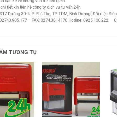
ấn cặn kẽ về những vấn đề liên quan.
chi tiết xin liên hệ công ty dịch vụ tư vấn 24h.
317 Đường 30-4, P. Phú Thọ, TP. TDM, Bình Dương( Đối diện Siêu
 02743.905.177 – FAX: 0274.3814170 Hotline: 0925.100.222 – 
ẨM TƯƠNG TỰ