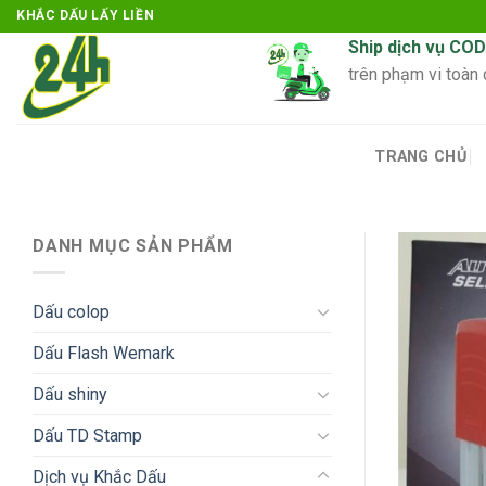
Skip
KHẮC DẤU LẤY LIỀN
to
Ship dịch vụ COD
content
trên phạm vi toàn
TRANG CHỦ
DANH MỤC SẢN PHẨM
Dấu colop
Dấu Flash Wemark
Dấu shiny
Dấu TD Stamp
Dịch vụ Khắc Dấu