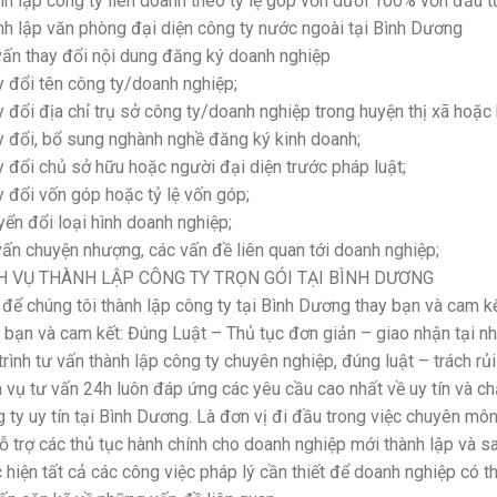
h lập công ty liên doanh theo tỷ lệ góp vốn dưới 100% vốn đầu t
h lập văn phòng đại diện công ty nước ngoài tại Bình Dương
ấn thay đổi nội dung đăng ký doanh nghiệp
 đổi tên công ty/doanh nghiệp;
 đổi địa chỉ trụ sở công ty/doanh nghiệp trong huyện thị xã hoặc 
 đổi, bổ sung nghành nghề đăng ký kinh doanh;
 đổi chủ sở hữu hoặc người đại diện trước pháp luật;
 đổi vốn góp hoặc tỷ lệ vốn góp;
ển đổi loại hình doanh nghiệp;
ấn chuyện nhượng, các vấn đề liên quan tới doanh nghiệp;
H VỤ THÀNH LẬP CÔNG TY TRỌN GÓI TẠI BÌNH DƯƠNG
để chúng tôi thành lập công ty tại Bình Dương thay bạn và cam kế
 bạn và cam kết: Đúng Luật – Thủ tục đơn giản – giao nhận tại nhà
trình tư vấn thành lập công ty chuyên nghiệp, đúng luật – trách rủi
 vụ tư vấn 24h luôn đáp ứng các yêu cầu cao nhất về uy tín và chấ
 ty uy tín tại Bình Dương. Là đơn vị đi đầu trong việc chuyên m
ỗ trợ các thủ tục hành chính cho doanh nghiệp mới thành lập và s
 hiện tất cả các công việc pháp lý cần thiết để doanh nghiệp có 