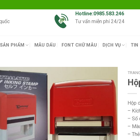
Hotline:0985.583.246
 quốc
Tư vấn miễn phí 24/24
SẢN PHẨM
MẪU DẤU
FONT CHỮ MẪU
DỊCH VỤ
TIN
TRAN
Hộ
Hộp d
– Kíc
– Số 
– Màu
– Thẻ