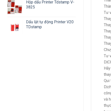
Thàn
Hộp dấu Printer Tdstamp V-
Thàn
3825
Tư v
Thay
Dấu lật tự động Printer V20
Thay
TDstamp
Thay
Thay
Thay
Chuy
Tư v
DỊC
Hãy 
thay
Qui 
Dịch
công
và h
thực