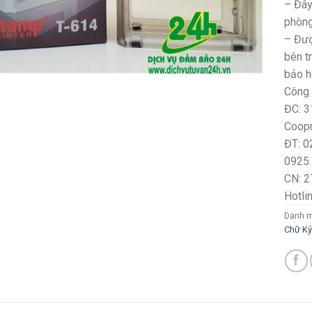
– Đây
phòng
– Đượ
bên t
bảo h
Công 
ĐC: 3
Coopm
ĐT: 0
0925.
CN: 2
Hotli
Danh 
Chữ Ký