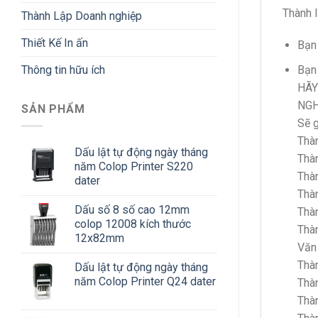
Thành l
Thành Lập Doanh nghiệp
Thiết Kế In ấn
Bạn
Thông tin hữu ích
Bạn 
HÃY
NG
SẢN PHẨM
Sẽ g
Thà
Dấu lật tự động ngày tháng
Thà
năm Colop Printer S220
Thàn
dater
Thàn
Dấu số 8 số cao 12mm
Thàn
colop 12008 kích thước
Thàn
12x82mm
Văn 
Thà
Dấu lật tự động ngày tháng
năm Colop Printer Q24 dater
Thàn
Thàn