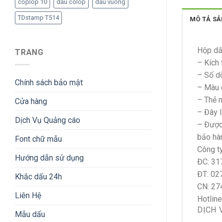
coplop 10
dấu colop
dấu vuông
TDstamp T514
MÔ TẢ S
Hộp dấ
TRANG
– Kích
– Số d
Chính sách bảo mật
– Màu 
– Thẻ 
Cửa hàng
– Đây 
Dịch Vụ Quảng cáo
– Được
bảo hàn
Font chữ mẫu
Công t
Hướng dẫn sử dụng
ĐC: 31
ĐT: 02
Khắc dấu 24h
CN: 27
Liên Hệ
Hotlin
DỊCH 
Mẫu dấu