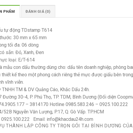
ẢN PHẨM
ĐÁNH GIÁ (0)
u tự động TDstamp T614
 thước: 30 mm x 65 mm
òng tối đa: 06 dòng
có sẵn: Đỏ, Xanh, Đen
mực loại: E/T-614
là mẫu con dấu thường dùng cho: dấu tên doanh nghiệp, phòng ban
 thiết kế theo một phong cách riêng thẻ mực được giấu bên trong
h vĩnh viễn.
y TNHH TM & DV Quảng Cáo, Khắc Dấu 24h.
7 Đường 30-4, P. Phú Thọ, TP. TDM, Bình Dương (Đối diện Coopm
74.3905.177 – 3814170 Hotline 0985.583.246 – 0925.100.222
4/52B Nguyễn Văn Lượng, P.17, Q. Gò Vấp. TP.HCM
e 0925.100.222 Email: info@khacdau24h.com
VỤ THÀNH LẬP CÔNG TY TRỌN GÓI TẠI BÌNH DƯƠNG CỦA