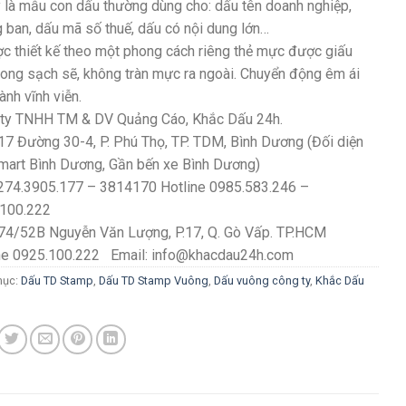
 là mẫu con dấu thường dùng cho: dấu tên doanh nghiệp,
 ban, dấu mã số thuế, dấu có nội dung lớn…
c thiết kế theo một phong cách riêng thẻ mực được giấu
rong sạch sẽ, không tràn mực ra ngoài. Chuyển động êm ái
ành vĩnh viễn.
ty TNHH TM & DV Quảng Cáo, Khắc Dấu 24h.
17 Đường 30-4, P. Phú Thọ, TP. TDM, Bình Dương (Đối diện
art Bình Dương, Gần bến xe Bình Dương)
274.3905.177 – 3814170 Hotline 0985.583.246 –
100.222
74/52B Nguyễn Văn Lượng, P.17, Q. Gò Vấp. TP.HCM
ne 0925.100.222 Email: info@khacdau24h.com
mục:
Dấu TD Stamp
,
Dấu TD Stamp Vuông
,
Dấu vuông công ty
,
Khắc Dấu