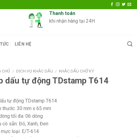
Thanh toán
khi nhận hàng tại 24H
 TỨC
LIÊN HỆ
G CHỦ
/
DỊCH VỤ KHẮC DẤU
/
KHẮC DẤU CHỮ KÝ
p dấu tự động TDstamp T614
ấu tự động TDstamp T614
h thước: 30 mm x 65 mm
dòng tối đa: 06 dòng
 có sẵn: Đỏ, Xanh, Đen
 mực loại: E/T-614