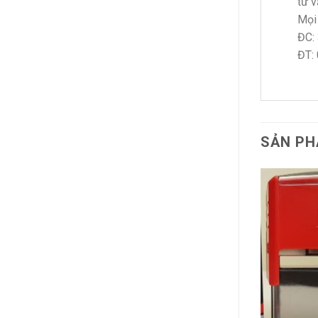
tư v
Mọi 
ĐC: 
ĐT:
SẢN PH