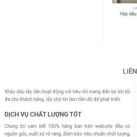
OLOP
DẤU COLOP
D
Hộp dấu tự động Dấu tẩm mực
Hộp dấu
g Colop EOS 40
EOS 20
LIÊ
Khắc dấu lấy liền hoạt động với tiêu chí mang đến lợi ích tối
đa cho khách hàng, lấy chữ tín làm tiền đề để phát triển.
DỊCH VỤ CHẤT LƯỢNG TỐT
Chúng tôi cam kết 100% hàng bán trên website đều có
nguồn gốc, xuất xứ rõ ràng, đảm bảo tiêu chuẩn chất lượng,