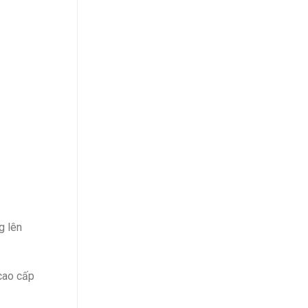
g lên
cao cấp