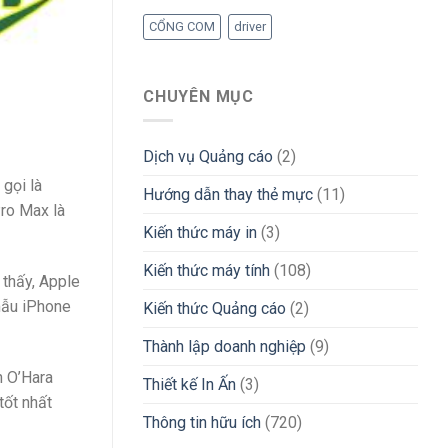
CỔNG COM
driver
CHUYÊN MỤC
Dịch vụ Quảng cáo
(2)
gọi là
Hướng dẫn thay thẻ mực
(11)
Pro Max là
Kiến thức máy in
(3)
Kiến thức máy tính
(108)
 thấy, Apple
 mẫu iPhone
Kiến thức Quảng cáo
(2)
Thành lập doanh nghiệp
(9)
n O’Hara
Thiết kế In Ấn
(3)
tốt nhất
Thông tin hữu ích
(720)