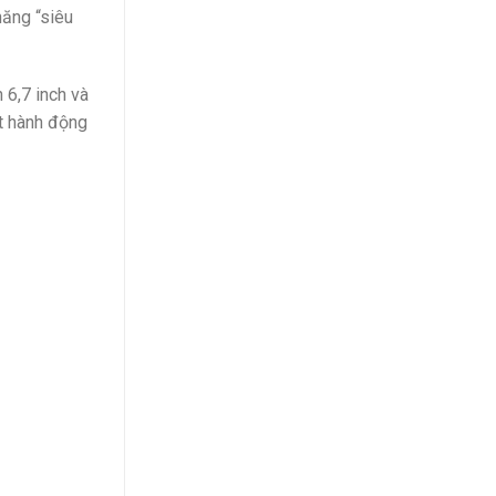
năng “siêu
 6,7 inch và
út hành động