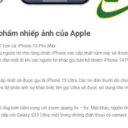
 phẩm nhiếp ảnh của Apple
h” hơn cả iPhone 15 Pro Max.
ều nguồn tin cho rằng chiếc iPhone cao cấp nhất năm nay sẽ được 
ó dần mất đi khi các nguồn tin khác gọi bản kế nhiệm iPhone 14 
p nhất sẽ được gọi là iPhone 15 Ultra. Các tin đồn trước đó cho
 và để phản ánh sự khác biệt, tên gọi Ultra sẽ được sử dụng cho
ó ống kính tiềm vọng với zoom quang 5x – 6x. Mặt khác, nguồn ti
tiếp với Galaxy S23 Ultra, một trong những điện thoại có camera 