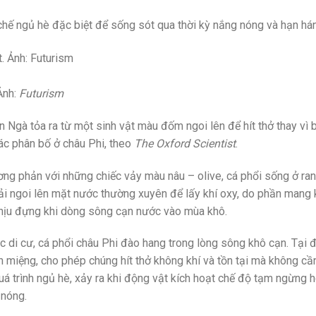
ơ chế ngủ hè đặc biệt để sống sót qua thời kỳ nắng nóng và hạn hán
Ảnh:
Futurism
Ngà tỏa ra từ một sinh vật màu đốm ngoi lên để hít thở thay vì 
khác phân bố ở châu Phi, theo
The Oxford Scientist
.
ng phản với những chiếc vảy màu nâu – olive, cá phổi sống ở ran
hải ngoi lên mặt nước thường xuyên để lấy khí oxy, do phần mang
 chịu đựng khi dòng sông cạn nước vào mùa khô.
ặc di cư, cá phổi châu Phi đào hang trong lòng sông khô cạn. Tại 
n miệng, cho phép chúng hít thở không khí và tồn tại mà không cầ
quá trình ngủ hè, xảy ra khi động vật kích hoạt chế độ tạm ngừng 
 nóng.