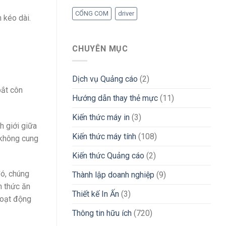
CỔNG COM
driver
 kéo dài.
CHUYÊN MỤC
Dịch vụ Quảng cáo
(2)
bắt côn
Hướng dẫn thay thẻ mực
(11)
Kiến thức máy in
(3)
h giới giữa
Kiến thức máy tính
(108)
 không cung
Kiến thức Quảng cáo
(2)
đó, chúng
Thành lập doanh nghiệp
(9)
n thức ăn
Thiết kế In Ấn
(3)
hoạt động
Thông tin hữu ích
(720)