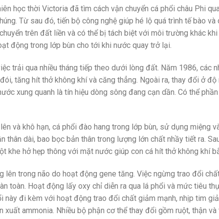
hiên học thời Victoria đã tìm cách vận chuyển cá phổi châu Phi q
úng. Từ sau đó, tiến bộ công nghệ giúp hé lộ quá trình tế bào và 
huyển trên đất liền và có thể bị tách biệt với môi trường khác kh
oạt động trong lớp bùn cho tới khi nước quay trở lại.
ệc trải qua nhiều tháng tiếp theo dưới lòng đất. Năm 1986, các n
ói, tăng hít thở không khí và căng thẳng. Ngoài ra, thay đổi ở đ
 nước xung quanh là tín hiệu dòng sông đang cạn dần. Có thể ph
lên và khô hạn, cá phổi đào hang trong lớp bùn, sử dụng miệng và
n thân dài, bao bọc bản thân trong lượng lớn chất nhầy tiết ra. Sa
ột khe hở hẹp thông với mặt nước giúp con cá hít thở không khí b
ng lên trong não do hoạt động gene tăng. Việc ngừng trao đổi chất
oàn toàn. Hoạt động lấy oxy chỉ diễn ra qua lá phổi và mức tiêu t
i này đi kèm với hoạt động trao đổi chất giảm mạnh, nhịp tim g
n xuất ammonia. Nhiều bộ phận cơ thể thay đổi gồm ruột, thận và 