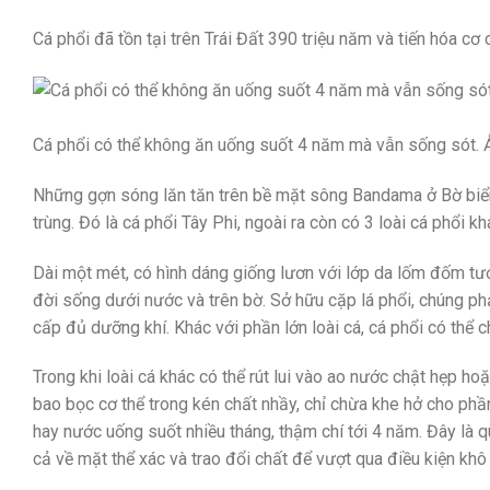
Cá phổi đã tồn tại trên Trái Đất 390 triệu năm và tiến hóa c
Cá phổi có thể không ăn uống suốt 4 năm mà vẫn sống sót. 
Những gợn sóng lăn tăn trên bề mặt sông Bandama ở Bờ biển 
trùng. Đó là cá phổi Tây Phi, ngoài ra còn có 3 loài cá phổi 
Dài một mét, có hình dáng giống lươn với lớp da lốm đốm tươ
đời sống dưới nước và trên bờ. Sở hữu cặp lá phổi, chúng p
cấp đủ dưỡng khí. Khác với phần lớn loài cá, cá phổi có thể
Trong khi loài cá khác có thể rút lui vào ao nước chật hẹp ho
bao bọc cơ thể trong kén chất nhầy, chỉ chừa khe hở cho phầ
hay nước uống suốt nhiều tháng, thậm chí tới 4 năm. Đây là 
cả về mặt thể xác và trao đổi chất để vượt qua điều kiện khô