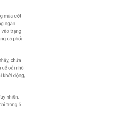
ong mùa ướt
ng ngăn
n vào trạng
ang cá phổi
 nhầy, chứa
à uể oải nhô
ái khởi động,
uy nhiên,
hỉ trong 5