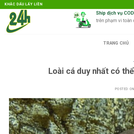
Skip
KHẮC DẤU LẤY LIỀN
to
Ship dịch vụ COD
content
trên phạm vi toàn
TRANG CHỦ
Loài cá duy nhất có th
POSTED O