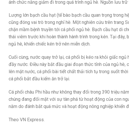
ánh chức năng giảm đi trong quá trình ngủ hè. Nguồn lưu trữ 
Lượng lớn bạch cầu hạt (tế bào bạch cầu quan trọng trong hệ 
cũng đóng vai trò trong nghỉ hè. Một nghiên cứu trên trang
chặn mầm bệnh truyền tới cá phổi ngủ hè. Bạch cầu hạt di chu
thái viêm trước khi hoàn thành hành trình trong kén. Tại đây,
ngủ hè, khiến chiếc kén trở nên miễn dịch.
Cuối cùng, nước quay trở lại, cá phổi bị kéo ra khỏi giấc ng
đầy nước. Điều này bắt đầu giai đoạn thức tỉnh của ngủ hè, cũ
lên mặt nước, cá phổi bài tiết chất thải tích tụ trong suốt th
cá phổi bắt đầu kiếm ăn trở lại.
Cá phổi châu Phi hầu như không thay đổi trong 390 triệu năm
chúng đang đối mặt với sự tàn phá từ hoạt động của con ngườ
năm do đánh bắt quá mức và hoạt động nông nghiệp khiến đ
Theo VN Express.