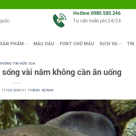
Hotline:0985.583.246
 quốc
Tư vấn miễn phí 24/24
SẢN PHẨM
MẪU DẤU
FONT CHỮ MẪU
DỊCH VỤ
TIN
THÔNG TIN HỮU ÍCH
ể sống vài năm không cần ăn uống
N
11/03/2024
BY
THÀNH ADMIN