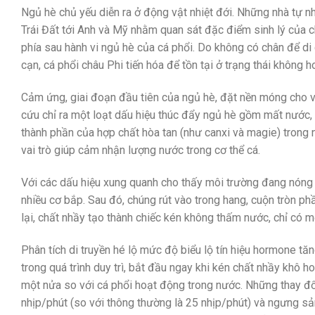
Ngủ hè chủ yếu diễn ra ở động vật nhiệt đới. Những nhà tự n
Trái Đất tới Anh và Mỹ nhằm quan sát đặc điểm sinh lý của ch
phía sau hành vi ngủ hè của cá phổi. Do không có chân để di c
cạn, cá phổi châu Phi tiến hóa để tồn tại ở trạng thái không h
Cảm ứng, giai đoạn đầu tiên của ngủ hè, đặt nền móng cho vi
cứu chỉ ra một loạt dấu hiệu thúc đẩy ngủ hè gồm mất nước, đ
thành phần của hợp chất hòa tan (như canxi và magie) trong
vai trò giúp cảm nhận lượng nước trong cơ thể cá.
Với các dấu hiệu xung quanh cho thấy môi trường đang nóng 
nhiều cơ bắp. Sau đó, chúng rút vào trong hang, cuộn tròn phầ
lại, chất nhầy tạo thành chiếc kén không thấm nước, chỉ có m
Phân tích di truyền hé lộ mức độ biểu lộ tín hiệu hormone tă
trong quá trình duy trì, bắt đầu ngay khi kén chất nhầy khô h
một nửa so với cá phổi hoạt động trong nước. Những thay đổ
nhịp/phút (so với thông thường là 25 nhịp/phút) và ngưng sả