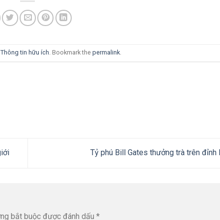
i
Thông tin hữu ích
. Bookmark the
permalink
.
iới
Tỷ phú Bill Gates thưởng trà trên đỉn
ờng bắt buộc được đánh dấu
*