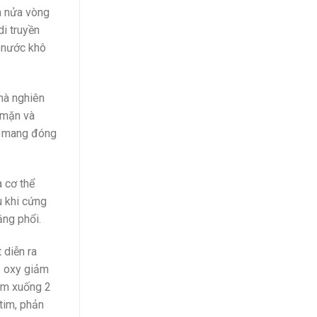
ua nửa vòng
di truyền
i nước khô
hà nghiên
ộ mặn và
ần mang đóng
 cơ thể
u khi cứng
ằng phổi.
 diễn ra
hụ oxy giảm
iảm xuống 2
tim, phản