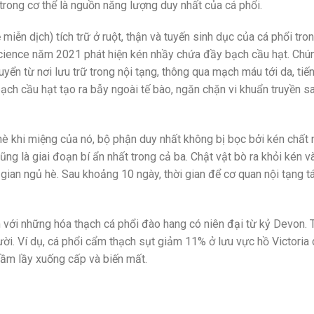
trong cơ thể là nguồn năng lượng duy nhất của cá phổi.
miễn dịch) tích trữ ở ruột, thận và tuyến sinh dục của cá phổi tr
 Science năm 2021 phát hiện kén nhầy chứa đầy bạch cầu hạt. Chú
yển từ nơi lưu trữ trong nội tạng, thông qua mạch máu tới da, tiế
 bạch cầu hạt tạo ra bẫy ngoài tế bào, ngăn chặn vi khuẩn truyền s
ủ hè khi miệng của nó, bộ phận duy nhất không bị bọc bởi kén chất
ng là giai đoạn bí ẩn nhất trong cả ba. Chật vật bò ra khỏi kén v
ời gian ngủ hè. Sau khoảng 10 ngày, thời gian để cơ quan nội tạng t
 với những hóa thạch cá phổi đào hang có niên đại từ kỷ Devon. T
i. Ví dụ, cá phổi cẩm thạch sụt giảm 11% ở lưu vực hồ Victoria c
ầm lầy xuống cấp và biến mất.