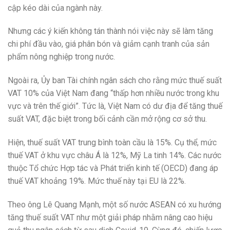
cập kéo dài của ngành này.
Nhưng các ý kiến không tán thành nói việc này sẽ làm tăng
chi phí đầu vào, giá phân bón và giảm cạnh tranh của sản
phẩm nông nghiệp trong nước.
Ngoài ra, Ủy ban Tài chính ngân sách cho rằng mức thuế suất
VAT 10% của Việt Nam đang “thấp hơn nhiều nước trong khu
vực và trên thế giới”. Tức là, Việt Nam có dư địa để tăng thuế
suất VAT, đặc biệt trong bối cảnh cần mở rộng cơ sở thu.
Hiện, thuế suất VAT trung bình toàn cầu là 15%. Cụ thể, mức
thuế VAT ở khu vực châu Á là 12%, Mỹ La tinh 14%. Các nước
thuộc Tổ chức Hợp tác và Phát triển kinh tế (OECD) đang áp
thuế VAT khoảng 19%. Mức thuế này tại EU là 22%.
Theo ông Lê Quang Mạnh, một số nước ASEAN có xu hướng
tăng thuế suất VAT như một giải pháp nhằm nâng cao hiệu