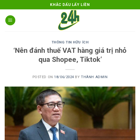
Skip
KHẮC DẤU LẤY LIỀN
to
content
THÔNG TIN HỮU ÍCH
‘Nên đánh thuế VAT hàng giá trị nhỏ
qua Shopee, Tiktok’
POSTED ON
18/06/2024
BY
THÀNH ADMIN