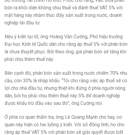
Bộ trưởng Tài chính Hồ Đức Phớc cho rằng, việc đưa phân
bón ra khỏi diện không chịu thuế và đánh thuế VAT 5% với
mặt hàng này nhằm thúc đẩy sản xuất trong nước, doanh
nghiệp tái đầu tư.
Nêu ý kiến tại tổ, ông Hoàng Văn Cường, Phó hiệu trưởng
Đại học Kinh tế Quốc dân cho rằng áp thuế 5% với phân bón
là chưa thuyết phục. Bởi theo ông, giá phân bón sẽ tăng khi
phải chịu thêm thuế này.
Bên cạnh đó, phân bón sản xuất trong nước chiếm 70% nhu
cầu, còn 30% là nhập khẩu. “Tôi cho rằng việc áp thuế sẽ có
lợi cho nhà đầu tư, nhưng thiệt khi đứng ở phía người nông
dân, bởi họ phải chịu thêm thuế này 5% để doanh nghiệp
được khấu trừ đầu vào sau đó”, ông Cường nói.
Ở phía cơ quan thẩm tra, ông Lê Quang Mạnh cho hay, cơ
quan này hiện có hai luồng ý kiến. Với số đồng tình, họ cho
rằng áp thuế VAT 5% với phân bón sẽ giải quyết được bất