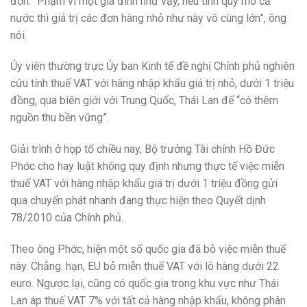
đơn. “Phạm vi một gia đình như vậy, nếu tính quy mô cả
nước thì giá trị các đơn hàng nhỏ như này vô cùng lớn”, ông
nói.
Ủy viên thường trực Ủy ban Kinh tế đề nghị Chính phủ nghiên
cứu tính thuế VAT với hàng nhập khẩu giá trị nhỏ, dưới 1 triệu
đồng, qua biên giới với Trung Quốc, Thái Lan để “có thêm
nguồn thu bền vững”.
Giải trình ở họp tổ chiều nay, Bộ trưởng Tài chính Hồ Đức
Phớc cho hay luật không quy định nhưng thực tế việc miễn
thuế VAT với hàng nhập khẩu giá trị dưới 1 triệu đồng gửi
qua chuyển phát nhanh đang thực hiện theo Quyết dịnh
78/2010 của Chính phủ.
Theo ông Phớc, hiện một số quốc gia đã bỏ việc miễn thuế
này. Chẳng. hạn, EU bỏ miễn thuế VAT với lô hàng dưới 22
euro. Ngược lại, cũng có quốc gia trong khu vực như Thái
Lan áp thuế VAT 7% với tất cả hàng nhập khẩu, không phân