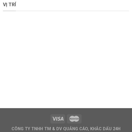
VỊ TRÍ
CÔNG TY TNHH TM & DV QUẢNG CÁO, KHẮC DẤU 24H