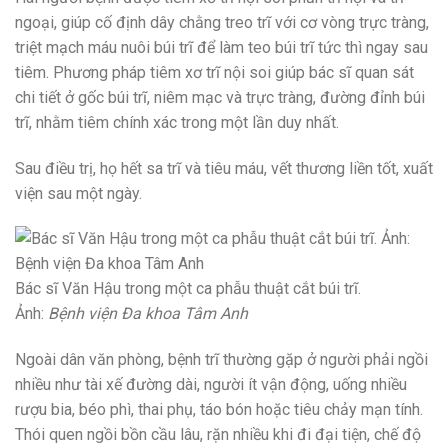
ngoại, giúp cố định dây chằng treo trĩ với cơ vòng trực tràng,
triệt mạch máu nuôi búi trĩ để làm teo búi trĩ tức thì ngay sau
tiêm. Phương pháp tiêm xơ trĩ nội soi giúp bác sĩ quan sát
chi tiết ở gốc búi trĩ, niêm mạc và trực tràng, đường đỉnh búi
trĩ, nhằm tiêm chính xác trong một lần duy nhất.
Sau điều trị, họ hết sa trĩ và tiêu máu, vết thương liền tốt, xuất
viện sau một ngày.
Bác sĩ Văn Hậu trong một ca phẫu thuật cắt búi trĩ.
Ảnh:
Bệnh viện Đa khoa Tâm Anh
Ngoài dân văn phòng, bệnh trĩ thường gặp ở người phải ngồi
nhiều như tài xế đường dài, người ít vận động, uống nhiều
rượu bia, béo phì, thai phụ, táo bón hoặc tiêu chảy mạn tính.
Thói quen ngồi bồn cầu lâu, rặn nhiều khi đi đại tiện, chế độ