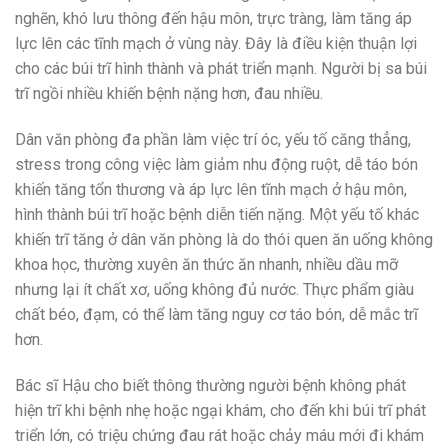
nghẽn, khó lưu thông đến hậu môn, trực tràng, làm tăng áp
lực lên các tĩnh mạch ở vùng này. Đây là điều kiện thuận lợi
cho các búi trĩ hình thành và phát triển mạnh. Người bị sa búi
trĩ ngồi nhiều khiến bệnh nặng hơn, đau nhiều.
Dân văn phòng đa phần làm việc trí óc, yếu tố căng thẳng,
stress trong công việc làm giảm nhu động ruột, dễ táo bón
khiến tăng tổn thương và áp lực lên tĩnh mạch ở hậu môn,
hình thành búi trĩ hoặc bệnh diễn tiến nặng. Một yếu tố khác
khiến trĩ tăng ở dân văn phòng là do thói quen ăn uống không
khoa học, thường xuyên ăn thức ăn nhanh, nhiều dầu mỡ
nhưng lại ít chất xơ, uống không đủ nước. Thực phẩm giàu
chất béo, đạm, có thể làm tăng nguy cơ táo bón, dễ mắc trĩ
hơn.
Bác sĩ Hậu cho biết thông thường người bệnh không phát
hiện trĩ khi bệnh nhẹ hoặc ngại khám, cho đến khi búi trĩ phát
triển lớn, có triệu chứng đau rát hoặc chảy máu mới đi khám