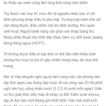
ăn thiếu rau xanh cũng làm tăng khả năng mắc bệnh.
Tùy thuộc vào loại trĩ, mức độ và nguyên nhân, bác sĩ chỉ
định phương pháp điều trị phù hợp. Trường hợp bệnh nhẹ chỉ
cần dùng thuốc, điều chỉnh chế độ dinh dưỡng, thói quen
sinh hoạt. Người bệnh nặng cần phải can thiệp bằng thủ
thuật, phẫu thuật như thắt dây chun, tiêm xơ, đốt laser, quang
đông hồng ngoại (HCPT)…
Trĩ không được điều trị kịp thời có thể dẫn đến nhiều biến
chứng như hoại tử búi trĩ gây nhiễm trùng máu, đe dọa tính
mạng.
Bác sĩ Hậu khuyến nghị người làm công việc văn phòng nên
tập thói quen sau đứng dậy hoặc đi vài vòng sau 30-60 phút
ngồi liên tục; uống nhiều nước (2-2,5 lít nước mỗi ngày). Giãn
cơ thư giãn thúc đẩy máu đi khắp cơ thể. Kiểm soát stress;
tập đi đại tiện một khung giờ nhất định. Hạn chế chất kích