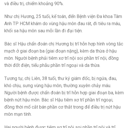
và điều trị, chiếm khoảng 90%.
Như chị Hương, 25 tuổi, kế toán, đến Bệnh viện Đa khoa Tâm
Anh TP HCM khám do vùng hậu môn đau rát, đi tiêu ra máu,
khối sa hậu môn sau mỗi lần đi đại tiện.
Bác sĩ Hậu chẩn đoán chị Hương bị trĩ hỗn hợp hình vòng tắc
mạch ở giai đoạn ba (giai đoạn nặng), kèm da thừa ở hậu
môn. Người bệnh phải tiêm xơ trĩ nội soi phần trĩ nội, đồng
thời đốt điện, tiểu phẫu phần trĩ ngoại và da thừa.
Tương tự, chị Liên, 38 tuổi, thư ký giám đốc, bị ngứa, đau,
khó chịu, sưng vùng hậu môn, thường xuyên chảy máu.
Người bệnh được chẩn đoán bị trĩ hỗn hợp giai đoạn ba, kèm
bệnh nứt hậu môn. Bác sĩ Hậu tiêm xơ trĩ phần trĩ ngoại,
đồng thời mổ cắt bán phần cơ thắt trong để điều trị nứt hậu
môn mạn tính.
Hai người bệnh được tiêm xơ trĩ nội soi phần trĩ nội và trĩ