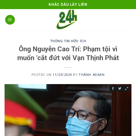
Skip
KHẮC DẤU LẤY LIỀN
to
content
THÔNG TIN HỮU ÍCH
Ông Nguyễn Cao Trí: Phạm tội vì
muốn ‘cắt đứt với Vạn Thịnh Phát
POSTED ON
11/03/2024
BY
THÀNH ADMIN