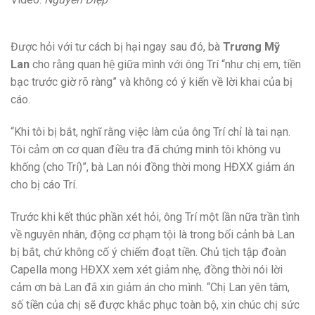
Được hỏi với tư cách bị hại ngay sau đó, bà
Trương Mỹ
Lan
cho rằng quan hệ giữa mình với ông Trí “như chị em, tiền
bạc trước giờ rõ ràng” và không có ý kiến về lời khai của bị
cáo.
“Khi tôi bị bắt, nghĩ rằng việc làm của ông Trí chỉ là tai nạn.
Tôi cảm ơn cơ quan điều tra đã chứng minh tôi không vu
khống (cho Trí)”, bà Lan nói đồng thời mong HĐXX giảm án
cho bị cáo Trí.
Trước khi kết thúc phần xét hỏi, ông Trí một lần nữa trần tình
về nguyên nhân, động cơ phạm tội là trong bối cảnh bà Lan
bị bắt, chứ không cố ý chiếm đoạt tiền. Chủ tịch tập đoàn
Capella mong HĐXX xem xét giảm nhẹ, đồng thời nói lời
cảm ơn bà Lan đã xin giảm án cho mình. “Chị Lan yên tâm,
số tiền của chị sẽ được khắc phục toàn bộ, xin chúc chị sức