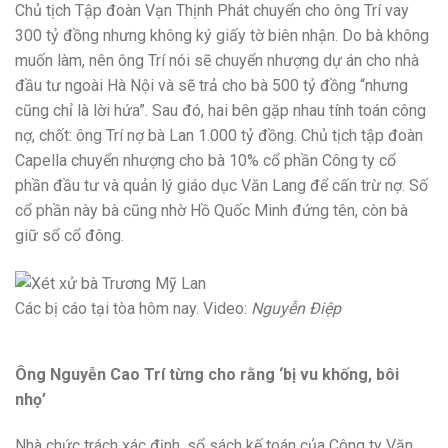
Chủ tịch Tập đoàn Vạn Thịnh Phát chuyển cho ông Trí vay
300 tỷ đồng nhưng không ký giấy tờ biên nhận. Do bà không
muốn làm, nên ông Trí nói sẽ chuyển nhượng dự án cho nhà
đầu tư ngoài Hà Nội và sẽ trả cho bà 500 tỷ đồng “nhưng
cũng chỉ là lời hứa”. Sau đó, hai bên gặp nhau tính toán công
nợ, chốt: ông Trí nợ bà Lan 1.000 tỷ đồng. Chủ tịch tập đoàn
Capella chuyển nhượng cho bà 10% cổ phần Công ty cổ
phần đầu tư và quản lý giáo dục Văn Lang để cấn trừ nợ. Số
cổ phần này bà cũng nhờ Hồ Quốc Minh đứng tên, còn bà
giữ sổ cổ đông.
Các bị cáo tại tòa hôm nay. Video:
Nguyễn Điệp
Ông Nguyễn Cao Trí từng cho rằng ‘bị vu khống, bôi
nhọ’
Nhà chức trách xác định, sổ sách kế toán của Công ty Văn