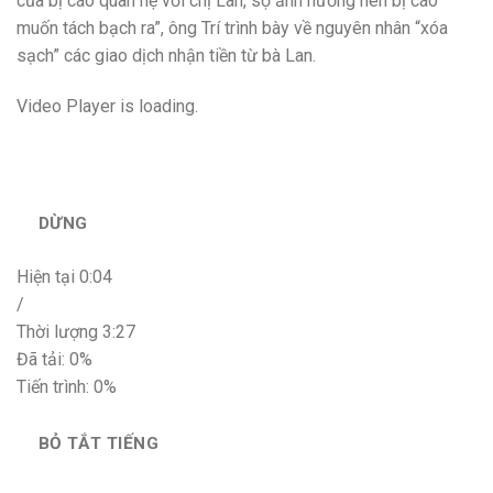
của bị cáo quan hệ với chị Lan, sợ ảnh hưởng nên bị cáo
muốn tách bạch ra”, ông Trí trình bày về nguyên nhân “xóa
sạch” các giao dịch nhận tiền từ bà Lan.
Video Player is loading.
DỪNG
Hiện tại
0:04
/
Thời lượng
3:27
Đã tải: 0%
Tiến trình: 0%
BỎ TẮT TIẾNG