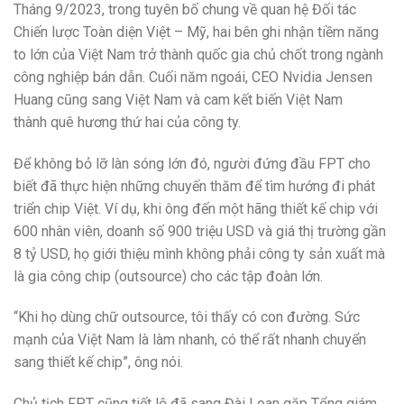
Tháng 9/2023, trong tuyên bố chung về quan hệ Đối tác
Chiến lược Toàn diện Việt – Mỹ, hai bên ghi nhận tiềm năng
to lớn của Việt Nam trở thành quốc gia chủ chốt trong ngành
công nghiệp bán dẫn. Cuối năm ngoái, CEO Nvidia Jensen
Huang cũng sang Việt Nam và cam kết biến Việt Nam
thành quê hương thứ hai của công ty.
Để không bỏ lỡ làn sóng lớn đó, người đứng đầu FPT cho
biết đã thực hiện những chuyến thăm để tìm hướng đi phát
triển chip Việt. Ví dụ, khi ông đến một hãng thiết kế chip với
600 nhân viên, doanh số 900 triệu USD và giá thị trường gần
8 tỷ USD, họ giới thiệu mình không phải công ty sản xuất mà
là gia công chip (outsource) cho các tập đoàn lớn.
“Khi họ dùng chữ outsource, tôi thấy có con đường. Sức
mạnh của Việt Nam là làm nhanh, có thể rất nhanh chuyển
sang thiết kế chip”, ông nói.
Chủ tịch FPT cũng tiết lộ đã sang Đài Loan gặp Tổng giám