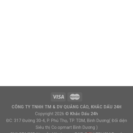
CÔNG TY TNHH TM & DV QUẢNG CÁO, KHẮC DẤU 24H
Copyright 2026 ©
Khắc Dấu 24h
ĐC: 317 Đường 30-4, P. Phú Thọ, TP. TDM, Bình Dương( Đối diện
Siêu thị Co.opmart Bình Dương )