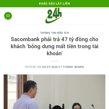
Skip
KHẮC DẤU LẤY LIỀN
to
content
THÔNG TIN HỮU ÍCH
Sacombank phải trả 47 tỷ đồng cho
khách ‘bỗng dưng mất tiền trong tài
khoản’
POSTED ON
05/07/2024
BY
THÀNH ADMIN