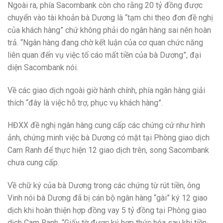
Ngoài ra, phía Sacombank còn cho rằng 20 tỷ đồng được
chuyển vào tài khoản bà Dương là “tạm chi theo đơn đề nghị
của khách hàng” chứ không phải do ngân hàng sai nên hoàn
trả. “Ngân hàng đang chờ kết luận của cơ quan chức năng
liên quan đến vụ việc tố cáo mất tiền của bà Dương”, đại
diện Sacombank nói.
Về các giao dịch ngoài giờ hành chính, phía ngân hàng giải
thích “đây là việc hỗ trợ, phục vụ khách hàng”.
HĐXX đề nghị ngân hàng cung cấp các chứng cứ như hình
ảnh, chứng minh việc bà Dương có mặt tại Phòng giao dịch
Cam Ranh để thực hiện 12 giao dịch trên, song Sacombank
chưa cung cấp.
Về chữ ký của bà Dương trong các chứng từ rút tiền, ông
Vinh nói bà Dương đã bị cán bộ ngân hàng “gài” ký 12 giao
dịch khi hoàn thiện hợp đồng vay 5 tỷ đồng tại Phòng giao
dịch Cam Ranh. “Giấy tờ được ký hợp thức hóa sau khi tiền