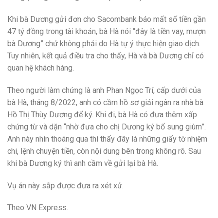
Khi bà Dương gửi đơn cho Sacombank báo mất số tiền gần
47 tỷ đồng trong tài khoản, bà Hà nói “đây là tiền vay, mượn
bà Dương” chứ không phải do Hà tự ý thực hiện giao dịch.
Tuy nhiên, kết quả điều tra cho thấy, Hà và bà Dương chỉ có
quan hệ khách hàng.
Theo người làm chứng là anh Phan Ngọc Trí, cấp dưới của
bà Hà, tháng 8/2022, anh có cầm hồ sơ giải ngân ra nhà bà
Hồ Thị Thùy Dương để ký. Khi đi, bà Hà có đưa thêm xấp
chứng từ và dặn “nhờ đưa cho chị Dương ký bổ sung giùm”.
Anh này nhìn thoáng qua thì thấy đây là những giấy tờ nhiệm
chi, lệnh chuyện tiền, còn nội dung bên trong không rõ. Sau
khi bà Dương ký thì anh cầm về gửi lại bà Hà.
Vụ án này sắp được đưa ra xét xử.
Theo VN Express.