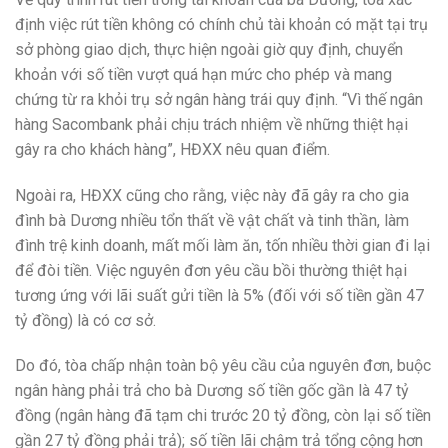
định việc rút tiền không có chính chủ tài khoản có mặt tại trụ
sở phòng giao dịch, thực hiện ngoài giờ quy định, chuyển
khoản với số tiền vượt quá hạn mức cho phép và mang
chứng từ ra khỏi trụ sở ngân hàng trái quy định. “Vì thế ngân
hàng Sacombank phải chịu trách nhiệm về những thiệt hại
gây ra cho khách hàng”, HĐXX nêu quan điểm.
Ngoài ra, HĐXX cũng cho rằng, việc này đã gây ra cho gia
đình bà Dương nhiều tổn thất về vật chất và tinh thần, làm
đình trệ kinh doanh, mất mối làm ăn, tốn nhiều thời gian đi lại
để đòi tiền. Việc nguyên đơn yêu cầu bồi thường thiệt hại
tương ứng với lãi suất gửi tiền là 5% (đối với số tiền gần 47
tỷ đồng) là có cơ sở.
Do đó, tòa chấp nhận toàn bộ yêu cầu của nguyên đơn, buộc
ngân hàng phải trả cho bà Dương số tiền gốc gần là 47 tỷ
đồng (ngân hàng đã tạm chi trước 20 tỷ đồng, còn lại số tiền
gần 27 tỷ đồng phải trả); số tiền lãi chậm trả tổng cộng hơn