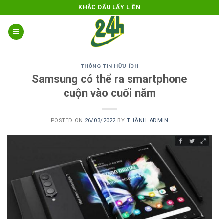
Skip
KHẮC DẤU LẤY LIỀN
to
content
THÔNG TIN HỮU ÍCH
Samsung có thể ra smartphone
cuộn vào cuối năm
POSTED ON
26/03/2022
BY
THÀNH ADMIN