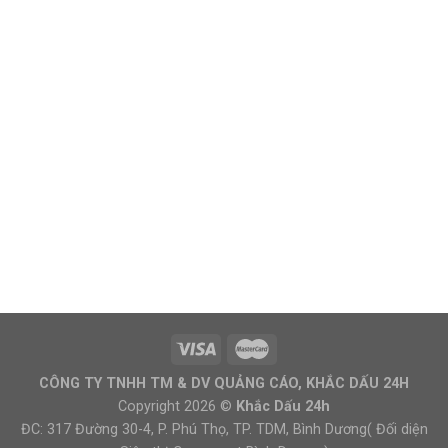
CÔNG TY TNHH TM & DV QUẢNG CÁO, KHẮC DẤU 24H
Copyright 2026 ©
Khắc Dấu 24h
ĐC: 317 Đường 30-4, P. Phú Thọ, TP. TDM, Bình Dương( Đối diện