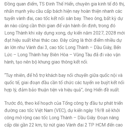
Đồng quan điểm, TS Đinh Thế Hiển, chuyên gia kinh tế đô thị,
nhấn mạnh yêu cầu cấp bách hiện nay hoàn thiện nhanh các
tuyến vành đai, cao tốc kết nối sân bay. Theo ông, bất kỳ dự
án nào cũng cần thời gian để vận hành ổn định, trong đó
Long Thành khi xây dựng xong, dự kiến năm 2027, 2028 mới
đạt hiệu suất khai thác cao. Đây cũng là thời điểm nhiều dự
án lớn như Vành đai 3, cao tốc Long Thành – Dầu Giây, Bến
Lức – Long Thành hay Biên Hòa – Vũng Tàu đã đi vào vận
hành, tạo nên bộ khung giao thông kết nối.
“Tuy nhiên, để hỗ trợ khách bay nối chuyến giữa quốc nội và
quốc tế, giai đoạn đầu cần tổ chức các tuyến xe buýt kết nối
hợp lý, đảm bảo thuận tiện và hiệu quả”, ông Hiển đề xuất.
Trước đó, theo kế hoạch của Tổng công ty đầu tư phát triển
đường cao tốc Việt Nam (VEC), dự kiến ngày 19/8 sẽ khởi
công mở rộng cao tốc Long Thành – Dầu Giây. Đoạn nâng
cấp dài gần 22 km, từ nút giao Vành đai 2 TP HCM đến cao