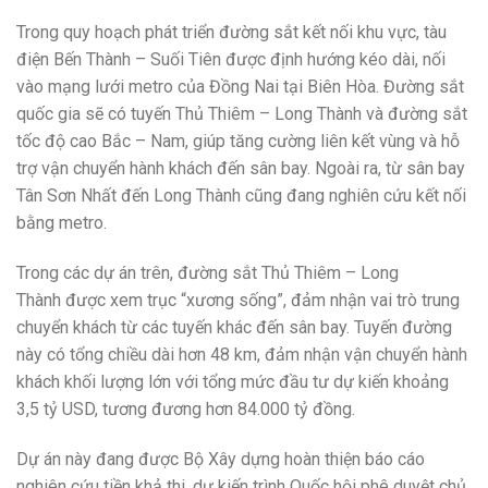
Trong quy hoạch phát triển đường sắt kết nối khu vực, tàu
điện Bến Thành – Suối Tiên được định hướng kéo dài, nối
vào mạng lưới metro của Đồng Nai tại Biên Hòa. Đường sắt
quốc gia sẽ có tuyến Thủ Thiêm – Long Thành và đường sắt
tốc độ cao Bắc – Nam, giúp tăng cường liên kết vùng và hỗ
trợ vận chuyển hành khách đến sân bay. Ngoài ra, từ sân bay
Tân Sơn Nhất đến Long Thành cũng đang nghiên cứu kết nối
bằng metro.
Trong các dự án trên, đường sắt Thủ Thiêm – Long
Thành được xem trục “xương sống”, đảm nhận vai trò trung
chuyển khách từ các tuyến khác đến sân bay. Tuyến đường
này có tổng chiều dài hơn 48 km, đảm nhận vận chuyển hành
khách khối lượng lớn với tổng mức đầu tư dự kiến khoảng
3,5 tỷ USD, tương đương hơn 84.000 tỷ đồng.
Dự án này đang được Bộ Xây dựng hoàn thiện báo cáo
nghiên cứu tiền khả thi, dự kiến trình Quốc hội phê duyệt chủ