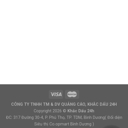
CÔNG TY TNHH TM & DV QUẢNG CÁO, KHẮC DẤU 24H
Copyright 2026 ©
Khắc Dấu 24h
ĐC: 317 Đường 30-4, P. Phú Thọ, TP. TDM, Bình Dương( Đối diện
Siêu thị Co.opmart Bình Dương )