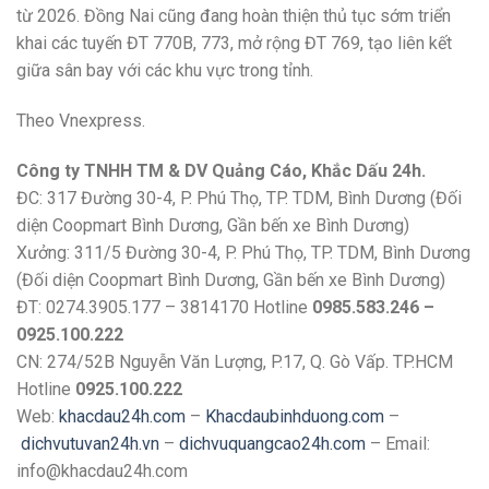
từ 2026. Đồng Nai cũng đang hoàn thiện thủ tục sớm triển
khai các tuyến ĐT 770B, 773, mở rộng ĐT 769, tạo liên kết
giữa sân bay với các khu vực trong tỉnh.
Theo Vnexpress.
Công ty TNHH TM & DV Quảng Cáo, Khắc Dấu 24h.
ĐC: 317 Đường 30-4, P. Phú Thọ, TP. TDM, Bình Dương (Đối
diện Coopmart Bình Dương, Gần bến xe Bình Dương)
Xưởng: 311/5 Đường 30-4, P. Phú Thọ, TP. TDM, Bình Dương
(Đối diện Coopmart Bình Dương, Gần bến xe Bình Dương)
ĐT: 0274.3905.177 – 3814170 Hotline
0985.583.246 –
0925.100.222
CN: 274/52B Nguyễn Văn Lượng, P.17, Q. Gò Vấp. TP.HCM
Hotline
0925.100.222
Web:
khacdau24h.com
–
Khacdaubinhduong.com
–
dichvutuvan24h.vn
–
dichvuquangcao24h.com
– Email:
info@khacdau24h.com