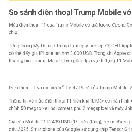
So sánh điện thoại Trump Mobile với
Mẫu điện thoại T1 của Trump Mobile có giá tương đương Goo
chip.
Tổng thống Mỹ Donald Trump từng gây sức ép để CEO Apple 
có thể đẩy giá iPhone lên hơn 3.000 USD. Trong khi Apple chư
thương hiệu Trump Mobile, bao gồm dịch vụ di động T1 Mobi
Điện thoại T1 và gói cước “The 47 Plan” của Trump Mobile. 
Thông tin về mẫu điện thoại T1 hiện khá ít. Máy có màn hìn
chính 50 megapixel, hai camera phụ 2 megapixel và máy ảnh
Giá của Mobile T1 là 499 USD (13 triệu đồng), tương đương P
đầu 2025. Smartphone của Google sử dụng chip Tensor G4 t