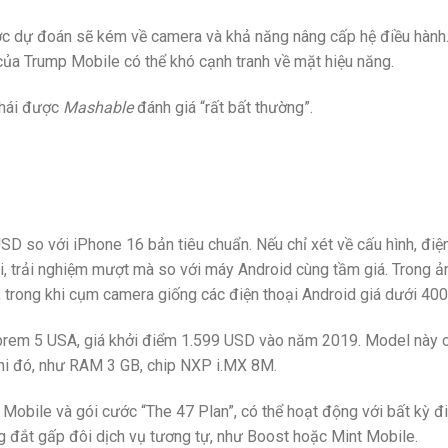
ợc dự đoán sẽ kém về camera và khả năng nâng cấp hệ điều hành.
của Trump Mobile có thể khó cạnh tranh về mặt hiệu năng.
thái được
Mashable
đánh giá “rất bất thường”.
D so với iPhone 16 bản tiêu chuẩn. Nếu chỉ xét về cấu hình, điện
hái, trải nghiệm mượt mà so với máy Android cùng tầm giá. Trong ả
, trong khi cụm camera giống các điện thoại Android giá dưới 40
Librem 5 USA, giá khởi điểm 1.599 USD vào năm 2019. Model này c
khi đó, như RAM 3 GB, chip NXP i.MX 8M.
Mobile và gói cước “The 47 Plan”, có thể hoạt động với bất kỳ đi
g đắt gấp đôi dịch vụ tương tự, như Boost hoặc Mint Mobile.