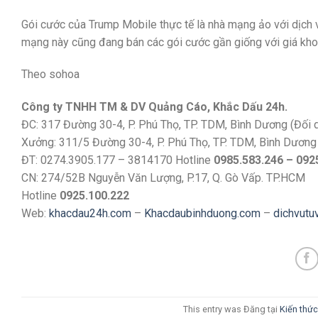
Gói cước của Trump Mobile thực tế là nhà mạng ảo với dịch 
mạng này cũng đang bán các gói cước gần giống với giá kho
Theo sohoa
Công ty TNHH TM & DV Quảng Cáo, Khắc Dấu 24h.
ĐC: 317 Đường 30-4, P. Phú Thọ, TP. TDM, Bình Dương (Đối
Xưởng: 311/5 Đường 30-4, P. Phú Thọ, TP. TDM, Bình Dương
ĐT: 0274.3905.177 – 3814170 Hotline
0985.583.246 – 092
CN: 274/52B Nguyễn Văn Lượng, P.17, Q. Gò Vấp. TP.HCM
Hotline
0925.100.222
Web:
khacdau24h.com
–
Khacdaubinhduong.com
–
dichvutu
This entry was Đăng tại
Kiến thức