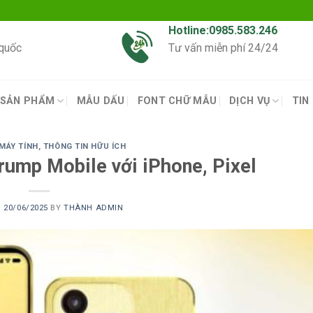
Hotline:0985.583.246
 quốc
Tư vấn miễn phí 24/24
SẢN PHẨM
MẪU DẤU
FONT CHỮ MẪU
DỊCH VỤ
TIN
 MÁY TÍNH
,
THÔNG TIN HỮU ÍCH
rump Mobile với iPhone, Pixel
N
20/06/2025
BY
THÀNH ADMIN