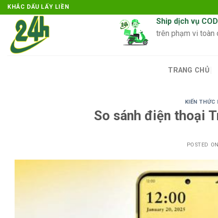
Skip
KHẮC DẤU LẤY LIỀN
to
Ship dịch vụ COD
content
trên phạm vi toàn
TRANG CHỦ
KIẾN THỨC
So sánh điện thoại T
POSTED O