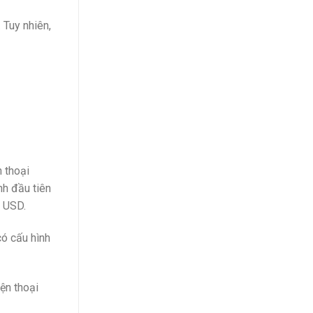
 Tuy nhiên,
 thoại
nh đầu tiên
0 USD.
ó cấu hình
ện thoại