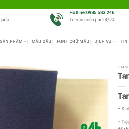
Hotline:0985.583.246
 quốc
Tư vấn miễn phí 24/24
SẢN PHẨM
MẪU DẤU
FONT CHỮ MẪU
DỊCH VỤ
TIN
TRAN
Ta
Ta
– Kíc
– Tiê