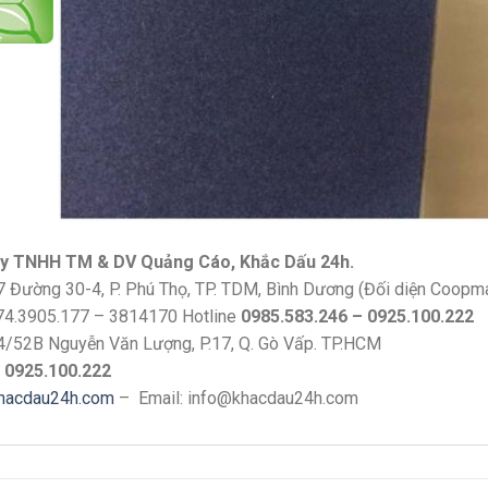
y TNHH TM & DV Quảng Cáo, Khắc Dấu 24h.
7 Đường 30-4, P. Phú Thọ, TP. TDM, Bình Dương (Đối diện Coopm
74.3905.177 – 3814170 Hotline
0985.583.246 – 0925.100.222
4/52B Nguyễn Văn Lượng, P.17, Q. Gò Vấp. TP.HCM
e
0925.100.222
hacdau24h.com
– Email: info@khacdau24h.com