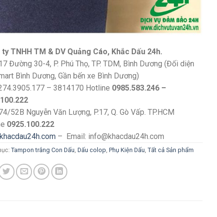
 ty TNHH TM & DV Quảng Cáo, Khắc Dấu 24h.
17 Đường 30-4, P. Phú Thọ, TP. TDM, Bình Dương (Đối diện
art Bình Dương, Gần bến xe Bình Dương)
274.3905.177 – 3814170 Hotline
0985.583.246 –
.100.222
74/52B Nguyễn Văn Lượng, P.17, Q. Gò Vấp. TP.HCM
ne
0925.100.222
khacdau24h.com
– Email: info@khacdau24h.com
mục:
Tampon trắng Con Dấu
,
Dấu colop
,
Phụ Kiện Dấu
,
Tất cả Sản phẩm