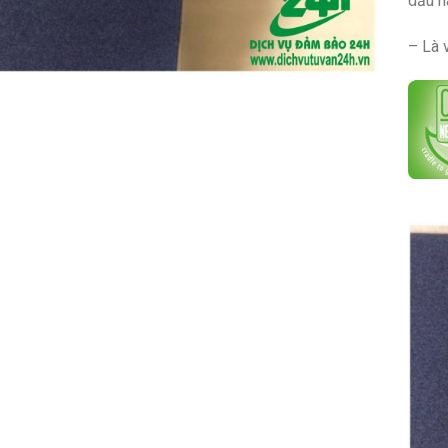
dấu h
– Là 