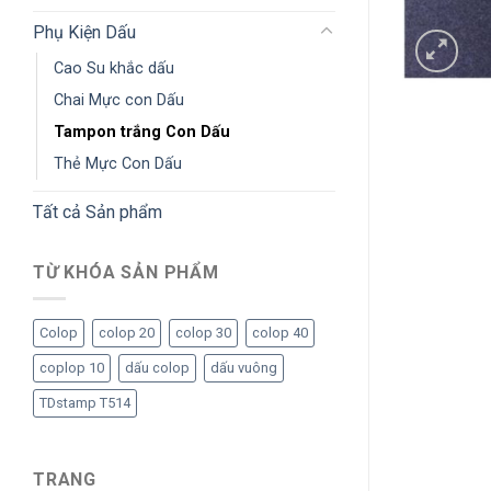
Phụ Kiện Dấu
Cao Su khắc dấu
Chai Mực con Dấu
Tampon trắng Con Dấu
Thẻ Mực Con Dấu
Tất cả Sản phẩm
TỪ KHÓA SẢN PHẨM
Colop
colop 20
colop 30
colop 40
coplop 10
dấu colop
dấu vuông
TDstamp T514
TRANG