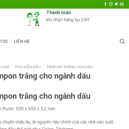
Thanh toán
khi nhận hàng tại 24H
 TỨC
LIÊN HỆ
G CHỦ
/
PHỤ KIỆN DẤU
/
TAMPON TRẮNG CON DẤU
mpon trắng cho ngành dấu
mpon trắng cho ngành dấu
h thước: 500 x 650 x 5,2 mm
u chuẩn châu âu, là nguyên liệu chính của các nhà xản xuất