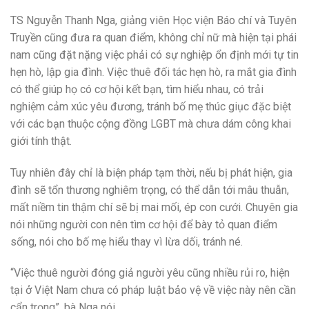
TS Nguyễn Thanh Nga, giảng viên Học viện Báo chí và Tuyên
Truyền cũng đưa ra quan điểm, không chỉ nữ mà hiện tại phái
nam cũng đặt nặng việc phải có sự nghiệp ổn định mới tự tin
hẹn hò, lập gia đình. Việc thuê đối tác hẹn hò, ra mắt gia đình
có thể giúp họ có cơ hội kết bạn, tìm hiểu nhau, có trải
nghiệm cảm xúc yêu đương, tránh bố mẹ thúc giục đặc biệt
với các bạn thuộc cộng đồng LGBT mà chưa dám công khai
giới tính thật.
Tuy nhiên đây chỉ là biện pháp tạm thời, nếu bị phát hiện, gia
đình sẽ tổn thương nghiêm trọng, có thể dẫn tới mâu thuẫn,
mất niềm tin thậm chí sẽ bị mai mối, ép con cưới. Chuyên gia
nói những người con nên tìm cơ hội để bày tỏ quan điểm
sống, nói cho bố mẹ hiểu thay vì lừa dối, tránh né.
“Việc thuê người đóng giả người yêu cũng nhiều rủi ro, hiện
tại ở Việt Nam chưa có pháp luật bảo vệ về việc này nên cần
cẩn trọng”, bà Nga nói.