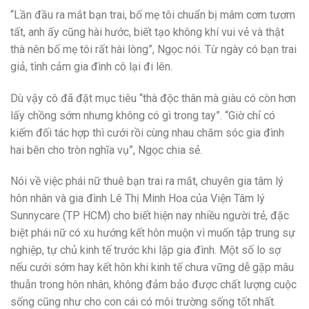
“Lần đầu ra mắt bạn trai, bố mẹ tôi chuẩn bị mâm cơm tươm
tất, anh ấy cũng hài hước, biết tạo không khí vui vẻ và thật
thà nên bố mẹ tôi rất hài lòng”, Ngọc nói. Từ ngày có bạn trai
giả, tình cảm gia đình cô lại đi lên.
Dù vậy cô đã đặt mục tiêu “thà độc thân mà giàu có còn hơn
lấy chồng sớm nhưng không có gì trong tay”. “Giờ chỉ có
kiếm đối tác hợp thì cưới rồi cùng nhau chăm sóc gia đình
hai bên cho tròn nghĩa vụ”, Ngọc chia sẻ.
Nói về việc phái nữ thuê bạn trai ra mắt, chuyên gia tâm lý
hôn nhân và gia đình Lê Thị Minh Hoa của Viện Tâm lý
Sunnycare (TP HCM) cho biết hiện nay nhiều người trẻ, đặc
biệt phái nữ có xu hướng kết hôn muộn vì muốn tập trung sự
nghiệp, tự chủ kinh tế trước khi lập gia đình. Một số lo sợ
nếu cưới sớm hay kết hôn khi kinh tế chưa vững dễ gặp mâu
thuẫn trong hôn nhân, không đảm bảo được chất lượng cuộc
sống cũng như cho con cái có môi trường sống tốt nhất.