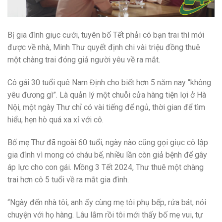
Bị gia đình giục cưới, tuyên bố Tết phải có bạn trai thì mới
được về nhà, Minh Thư quyết định chi vài triệu đồng thuê
một chàng trai đóng giả người yêu về ra mắt.
Cô gái 30 tuổi quê Nam Định cho biết hơn 5 năm nay “không
yêu đương gì”. Là quản lý một chuỗi cửa hàng tiện lợi ở Hà
Nội, một ngày Thư chỉ có vài tiếng để ngủ, thời gian để tìm
hiểu, hẹn hò quá xa xỉ với cô.
Bố mẹ Thư đã ngoài 60 tuổi, ngày nào cũng gọi giục cô lập
gia đình vì mong có cháu bế, nhiều lần còn giả bệnh để gây
áp lực cho con gái. Mồng 3 Tết 2024, Thư thuê một chàng
trai hơn cô 5 tuổi về ra mắt gia đình.
“Ngày đến nhà tôi, anh ấy cùng mẹ tôi phụ bếp, rửa bát, nói
chuyện với họ hàng. Lâu lắm rồi tôi mới thấy bố mẹ vui, tự