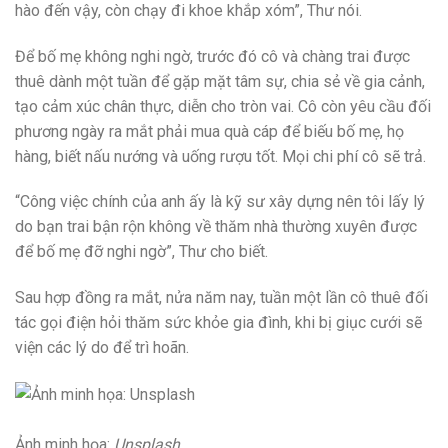
hào đến vậy, còn chạy đi khoe khắp xóm”, Thư nói.
Để bố mẹ không nghi ngờ, trước đó cô và chàng trai được
thuê dành một tuần để gặp mặt tâm sự, chia sẻ về gia cảnh,
tạo cảm xúc chân thực, diễn cho tròn vai. Cô còn yêu cầu đối
phương ngày ra mắt phải mua quà cáp để biếu bố mẹ, họ
hàng, biết nấu nướng và uống rượu tốt. Mọi chi phí cô sẽ trả.
“Công việc chính của anh ấy là kỹ sư xây dựng nên tôi lấy lý
do bạn trai bận rộn không về thăm nhà thường xuyên được
để bố mẹ đỡ nghi ngờ”, Thư cho biết.
Sau hợp đồng ra mắt, nửa năm nay, tuần một lần cô thuê đối
tác gọi điện hỏi thăm sức khỏe gia đình, khi bị giục cưới sẽ
viện các lý do để trì hoãn.
Ảnh minh họa:
Unsplash