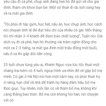
yêu cầu đi cà phê, chụp ảnh đang hẹn hò để gửi về cho gia
đình, thậm chí khoe bạn bè. Một số thuê đi du lịch cùng hay
về ra mắt gia đình.
“Tôi phải đi tập gym, học hát, nấu ăn, học chụp ảnh, học cách
nói chuyện tinh tế để đạt tiêu chí của nhiều cô gái. Mỗi tháng
tôi chỉ nhận 3-4 khách để đảm bảo chất lượng”, Tuấn nói. Giá
dịch vụ đi cà phê, hẹn hò thường vài trăm nghìn đồng cho
một ca 2-3 tiếng, ra mắt gia đình một triệu đồng một buổi,
nếu ở xa thì gấp đôi tiền công.
33 tuổi chưa từng yêu ai, Khánh Ngọc vừa tức tốc thuê một
chàng trai kém cô 4 tuổi, ngoại hình ưa nhìn để về gặp bố mẹ
mình. Cô gái ở Hà Nội nói hơn một năm nay, cô phải thuê trọ
ở riêng, hạn chế về nhà để tránh họ hàng đàm tiếu, bố mẹ
thúc giục. Tuy nhiên, mỗi lần cô về thăm bố mẹ, không khí
căng thẳng bao trùm. Bố mẹ còn không hỏi han, nói chuyện
với cô.