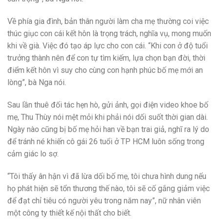
Về phía gia đình, bản thân người làm cha mẹ thường coi việc
thúc giục con cái kết hôn là trọng trách, nghĩa vụ, mong muốn
khi về già. Việc đó tạo áp lực cho con cái. “Khi con ở độ tuổi
trưởng thành nên để con tự tìm kiếm, lựa chọn bạn đời, thời
điểm kết hôn vì suy cho cùng con hạnh phúc bố mẹ mới an
lòng”, bà Nga nói.
Sau lần thuê đối tác hẹn hò, gửi ảnh, gọi điện video khoe bố
mẹ, Thu Thùy nói mệt mỏi khi phải nói dối suốt thời gian dài.
Ngày nào cũng bị bố mẹ hỏi han về bạn trai giả, nghĩ ra lý do
để tránh né khiến cô gái 26 tuổi ở TP HCM luôn sống trong
cảm giác lo sợ.
“Tôi thấy ân hận vì đã lừa dối bố mẹ, tôi chưa hình dung nếu
họ phát hiện sẽ tổn thương thế nào, tôi sẽ cố gắng giảm việc
để đạt chỉ tiêu có người yêu trong năm nay”, nữ nhân viên
một công ty thiết kế nội thất cho biết.