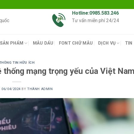
Hotline:0985.583.246
 quốc
Tư vấn miễn phí 24/24
SẢN PHẨM
MẪU DẤU
FONT CHỮ MẪU
DỊCH VỤ
TIN
THÔNG TIN HỮU ÍCH
hệ thống mạng trọng yếu của Việt Na
N
06/04/2024
BY
THÀNH ADMIN