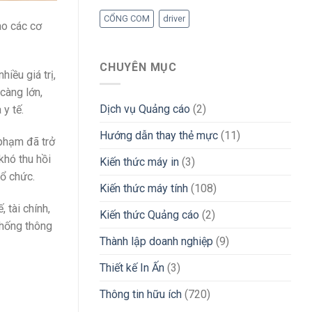
CỔNG COM
driver
ào các cơ
CHUYÊN MỤC
iều giá trị,
càng lớn,
Dịch vụ Quảng cáo
(2)
y tế.
Hướng dẫn thay thẻ mực
(11)
phạm đã trở
khó thu hồi
Kiến thức máy in
(3)
tổ chức.
Kiến thức máy tính
(108)
 tài chính,
Kiến thức Quảng cáo
(2)
thống thông
Thành lập doanh nghiệp
(9)
Thiết kế In Ấn
(3)
Thông tin hữu ích
(720)