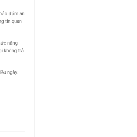
c bảo đảm an
ng tin quan
chức năng
i không trả
iều ngày.