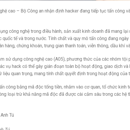
hệ cao – Bộ Công an nhận định hacker đang tiếp tục tấn công v
ng công nghệ trong điều hành, sản xuất kinh doanh đã mang lại nh
 quốc tế và trong nước. Tính chất và quy mô tấn công đang ngày 
 hàng, chứng khoán, trung gian thanh toán, viễn thông, dầu khí và 
hạm sử dụng công nghệ cao (A05), phương thức của các nhóm tội 
ác vụ hack có thể gây gián đoạn toàn bộ hoạt động, giao dịch và 
ữ liệu quan trọng, mang tính chất quyết định trong hoạt động của 
tấn công bằng mã độc tống tiền, nhắm vào cơ quan, tổ chức kinh tế,
hông loại trừ khả năng mã độc đã được cài cắm sâu trong các hệ 
h Tú