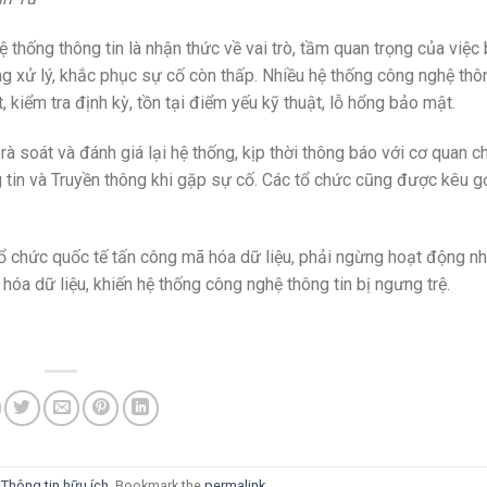
 thống thông tin là nhận thức về vai trò, tầm quan trọng của việ
g xử lý, khắc phục sự cố còn thấp. Nhiều hệ thống công nghệ thô
kiểm tra định kỳ, tồn tại điểm yếu kỹ thuật, lỗ hổng bảo mật.
rà soát và đánh giá lại hệ thống, kịp thời thông báo với cơ quan 
 tin và Truyền thông khi gặp sự cố. Các tổ chức cũng được kêu gọ
ổ chức quốc tế tấn công mã hóa dữ liệu, phải ngừng hoạt động nh
a dữ liệu, khiến hệ thống công nghệ thông tin bị ngưng trệ.
i
Thông tin hữu ích
. Bookmark the
permalink
.