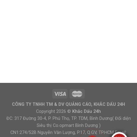
CÔNG TY TNHH TM & DV QUẢNG CÁO, KHẮC DẤU 24H
Copyright 2026 ©
Khắc Dấu 24h
ĐC: 317 Đường 30-4, P. Phú Thọ, TP. TDM, Bình Dương( Đối diện
Siêu thị Co.opmart Bình Dương )
CN1:274/52B Nguyễn Văn Lượng, P.17, Q.GV, TP.HCM Email: