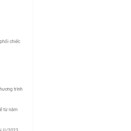
phối chiếc
hương trình
kể từ năm
ý II/2023,