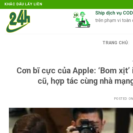
Skip
KHẮC DẤU LẤY LIỀN
to
Ship dịch vụ COD
content
trên phạm vi toàn
TRANG CHỦ
Cơn bĩ cực của Apple: ‘Bom xịt’
cũ, hợp tác cùng nhà mạng
POSTED O