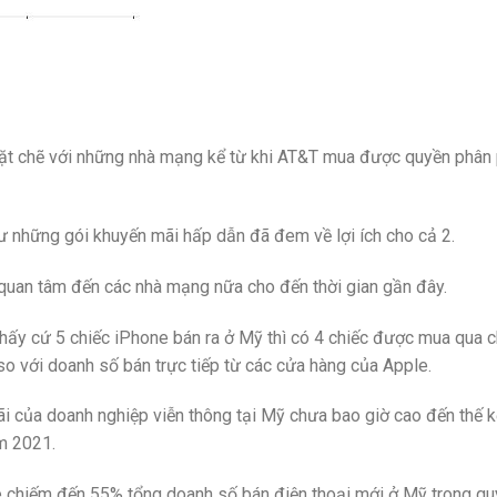
hặt chẽ với những nhà mạng kể từ khi AT&T mua được quyền phân 
 những gói khuyến mãi hấp dẫn đã đem về lợi ích cho cả 2.
 quan tâm đến các nhà mạng nữa cho đến thời gian gần đây.
thấy cứ 5 chiếc iPhone bán ra ở Mỹ thì có 4 chiếc được mua qua c
so với doanh số bán trực tiếp từ các cửa hàng của Apple.
i của doanh nghiệp viễn thông tại Mỹ chưa bao giờ cao đến thế 
m 2021.
e chiếm đến 55% tổng doanh số bán điện thoại mới ở Mỹ trong qu