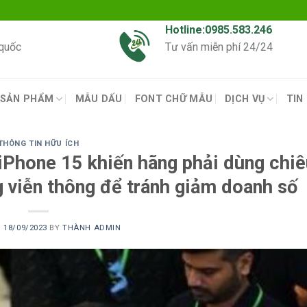
Hotline:0985.583.246
 quốc
Tư vấn miễn phí 24/24
SẢN PHẨM
MẪU DẤU
FONT CHỮ MẪU
DỊCH VỤ
TIN
THÔNG TIN HỮU ÍCH
 iPhone 15 khiến hãng phải dùng chiê
 viễn thông để tránh giảm doanh số
N
18/09/2023
BY
THÀNH ADMIN