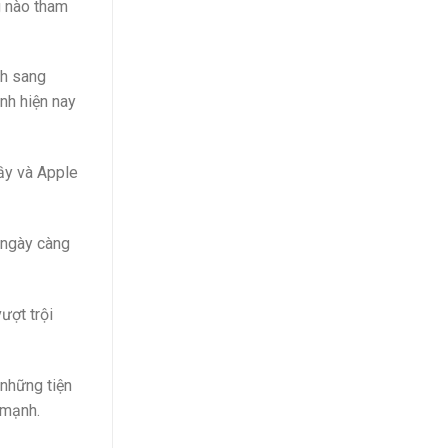
g nào tham
nh sang
nh hiện nay
ầy và Apple
 ngày càng
ượt trội
 những tiện
 mạnh.