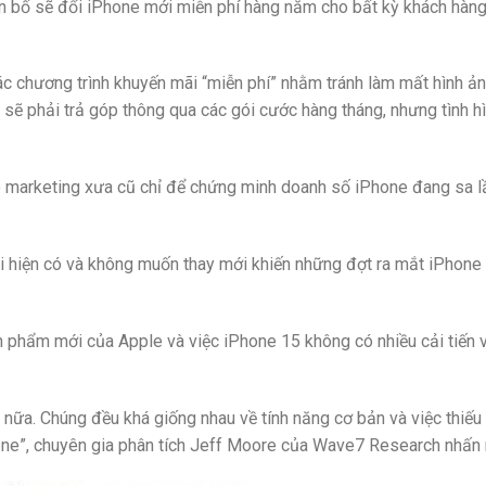
n bố sẽ đổi iPhone mới miễn phí hàng năm cho bất kỳ khách hàn
ác chương trình khuyến mãi “miễn phí” nhằm tránh làm mất hình ả
sẽ phải trả góp thông qua các gói cước hàng tháng, nhưng tình hì
ò marketing xưa cũ chỉ để chứng minh doanh số iPhone đang sa l
oại hiện có và không muốn thay mới khiến những đợt ra mắt iPhone
 phẩm mới của Apple và việc iPhone 15 không có nhiều cải tiến v
 nữa. Chúng đều khá giống nhau về tính năng cơ bản và việc thiếu
hone”, chuyên gia phân tích Jeff Moore của Wave7 Research nhấn