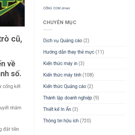
CỔNG COM
driver
CHUYÊN MỤC
rò cũ,
Dịch vụ Quảng cáo
(2)
Hướng dẫn thay thẻ mực
(11)
ến về
Kiến thức máy in
(3)
nh số.
Kiến thức máy tính
(108)
ừ cổng kết
Kiến thức Quảng cáo
(2)
Thành lập doanh nghiệp
(9)
huyết nhằm
Thiết kế In Ấn
(3)
Thông tin hữu ích
(720)
 đắt tiền