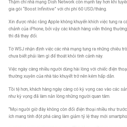
Thậm chí nhà mạng Dish Network còn mạnh tay hơn khi tuyê
gia gói “Boost Infinitive” với chi phí 60 USD/tháng.
Xin được nhắc rằng Apple không khuyến khích việc tung ra c
chảnh của iPhone, bởi vậy các khách hàng viễn thông thường 
thì đã thay đổi.
Tờ WSJ nhận định việc các nhà mạng tung ra những chiêu tr
chưa biết phải làm gì để thoát khỏi tình cảnh này.
Việc ngày càng nhiều người dùng hài lòng với chiếc điện th
thường xuyên của nhà táo khuyết trở nên kém hấp dẫn.
Tồi tệ hơn, khách hàng ngày càng có kỳ vọng cao vào các sản
như kỳ vọng đã làm nản lòng những người quan tâm.
“Mọi người giờ đây không còn đổi điện thoại nhiều như trước
ích mang tính đột phá càng làm giảm tỷ lệ thay mới smartp