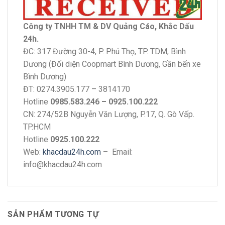
Công ty TNHH TM & DV Quảng Cáo, Khắc Dấu
24h.
ĐC: 317 Đường 30-4, P. Phú Thọ, TP. TDM, Bình
Dương (Đối diện Coopmart Bình Dương, Gần bến xe
Bình Dương)
ĐT: 0274.3905.177 – 3814170
Hotline
0985.583.246 – 0925.100.222
CN: 274/52B Nguyễn Văn Lượng, P.17, Q. Gò Vấp.
TP.HCM
Hotline
0925.100.222
Web:
khacdau24h.com
– Email:
info@khacdau24h.com
SẢN PHẨM TƯƠNG TỰ