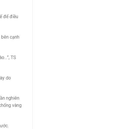
ế để điều
, bên cạnh
ào…”, TS
này do
cần nghiên
 chống vàng
rước.