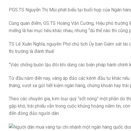
PGS.TS Nguyễn Thị Mùi phát biểu tại buổi họp của Ngân hàn
Cùng quan điểm, GS.TS Hoàng Văn Cường, Hiệu phó trường Đạ
miếng là hai mục tiêu khác nhau, nhưng “dù thế nào thì cũng p
TS Lê Xuân Nghĩa, nguyên Phó chủ tịch Ủy ban Giám sát tài ch
thị trường là đánh thuế.
“Việc chống buôn lậu đôi khi dùng các biện pháp hành chính 
Từ đầu năm đến nay, vàng áp đảo các kênh đầu tư khác nếu x
tháng, vượt xa gửi tiết kiệm ngân hàng, chứng khoán hay trái 
Theo các chuyên gia, kim loại quý “sốt nóng” một phần do thị
gặp khó, trái phiếu vẫn trong cuộc khủng hoảng niềm tin, c
đến đông đảo người dân.