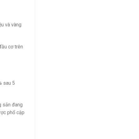
ệu và vàng
đầu cơ trên
% sau 5
ng sản đang
được phổ cập