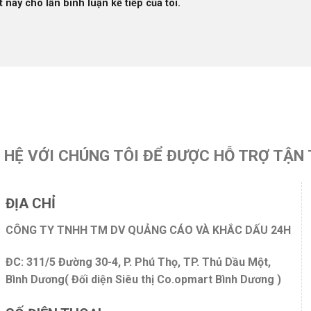
 này cho lần bình luận kế tiếp của tôi.
N HỆ VỚI CHÚNG TÔI ĐỂ ĐƯỢC HỖ TRỢ TẬN 
ĐỊA CHỈ
CÔNG TY TNHH TM DV QUẢNG CÁO VÀ KHẮC DẤU 24H
ĐC: 311/5 Đường 30-4, P. Phú Thọ, TP. Thủ Dầu Một,
Bình Dương( Đối diện Siêu thị Co.opmart Bình Dương )