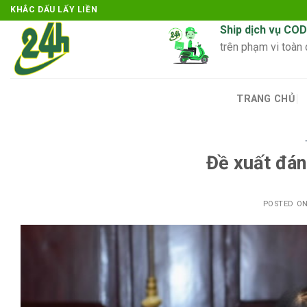
Skip
KHẮC DẤU LẤY LIỀN
to
Ship dịch vụ COD
content
trên phạm vi toàn
TRANG CHỦ
Đề xuất đán
POSTED O