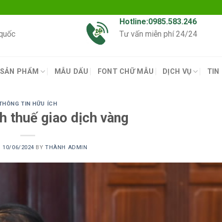
Hotline:0985.583.246
 quốc
Tư vấn miễn phí 24/24
SẢN PHẨM
MẪU DẤU
FONT CHỮ MẪU
DỊCH VỤ
TIN
THÔNG TIN HỮU ÍCH
h thuế giao dịch vàng
N
10/06/2024
BY
THÀNH ADMIN