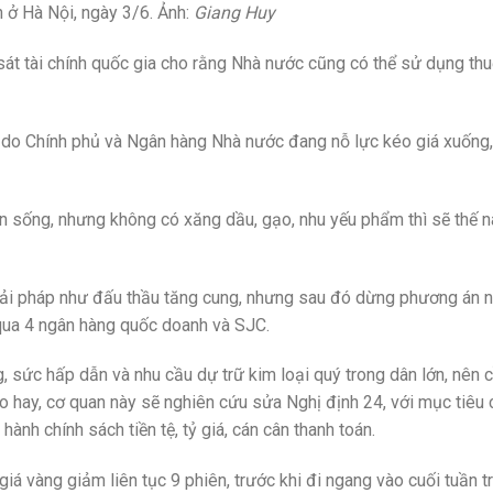
 ở Hà Nội, ngày 3/6. Ảnh:
Giang Huy
t tài chính quốc gia cho rằng Nhà nước cũng có thể sử dụng thu
, do Chính phủ và Ngân hàng Nhà nước đang nỗ lực kéo giá xuống
 sống, nhưng không có xăng dầu, gạo, nhu yếu phẩm thì sẽ thế n
 giải pháp như đấu thầu tăng cung, nhưng sau đó dừng phương án 
 qua 4 ngân hàng quốc doanh và SJC.
ức hấp dẫn và nhu cầu dự trữ kim loại quý trong dân lớn, nên 
o hay, cơ quan này sẽ nghiên cứu sửa Nghị định 24, với mục tiêu
ành chính sách tiền tệ, tỷ giá, cán cân thanh toán.
iá vàng giảm liên tục 9 phiên, trước khi đi ngang vào cuối tuần t