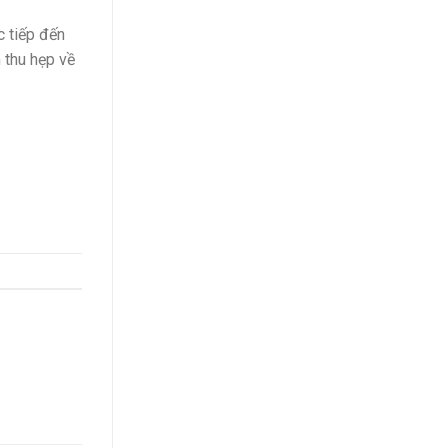
c tiếp đến
 thu hẹp về