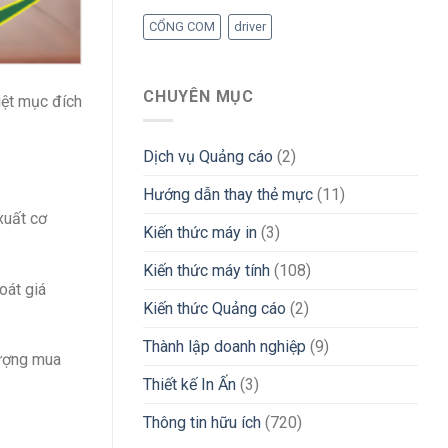
CỔNG COM
driver
CHUYÊN MỤC
iệt mục đích
Dịch vụ Quảng cáo
(2)
Hướng dẫn thay thẻ mực
(11)
xuất cơ
Kiến thức máy in
(3)
Kiến thức máy tính
(108)
oát giá
Kiến thức Quảng cáo
(2)
Thành lập doanh nghiệp
(9)
tượng mua
Thiết kế In Ấn
(3)
Thông tin hữu ích
(720)