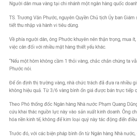
Người dân mua vàng tại chi nhánh một ngân hàng quốc doanh
TS. Trương Văn Phước, nguyên Quyền Chủ tịch Ủy ban Giám sá
tiết thu nhập và hành vi tiêu dùng.
Về phía người dân, ông Phước khuyên nên thận trọng, mua ít
việc cân đối với nhiều mặt hàng thiết yếu khác.
“Nếu một hôm không cầm 1 thỏi vàng, chắc chắn chúng ta vẫn
Phước nói.
Để ổn định thị trường vàng, nhà chức trách đã đưa ra nhiều
không hiệu quả. Từ 3/6 vàng bình ổn giá được bán trực tiếp
Theo Phó thống đốc Ngân hàng Nhà nước Phạm Quang Dũng, s
cứu khai thác nguồn lực này vào sản xuất kinh doanh. Ông ch
hóa nền kinh tế, không để kim loại quý này tác động đến điều h
Trước đó, với các biện pháp bình ổn từ Ngân hàng Nhà nước, g