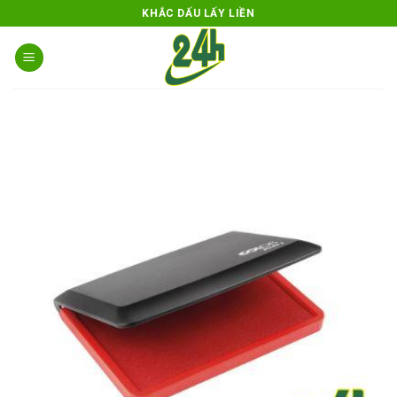
Skip
KHẮC DẤU LẤY LIỀN
to
content