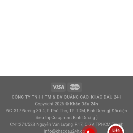
CÔNG TY TNHH TM & DV QUẢNG CÁO, KHẮC DẤU 24H
Copyright 2026 ©
Khắc Dấu 24h
ĐC: 317 Đường 30-4, P. Phú Thọ, TP. TDM, Bình Dương( Đối diện
Siêu thị Co.opmart Bình Dương )
CN1:274/52B Nguyễn Văn Lượng, P.17, Q.GV, TP.HCM Email:
info@khacdau24h.com