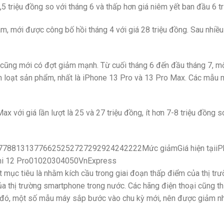
,5 triệu đồng so với tháng 6 và thấp hơn giá niêm yết ban đầu 6 t
, mới được công bố hồi tháng 4 với giá 28 triệu đồng. Sau nhiều
cũng mới có đợt giảm mạnh. Từ cuối tháng 6 đến đầu tháng 7, mộ
n loạt sản phẩm, nhất là iPhone 13 Pro và 13 Pro Max. Các mẫu
 với giá lần lượt là 25 và 27 triệu đồng, ít hơn 7-8 triệu đồng s
02277881313776625252727292924242222Mức giảmGiá hiện tạiiP
omi 12 Pro01020304050VnExpress
ết mục tiêu là nhằm kích cầu trong giai đoạn thấp điểm của thị trư
của thị trường smartphone trong nước. Các hãng điện thoại cũng th
ạnh đó, một số mẫu máy sắp bước vào chu kỳ mới, nên được giảm 