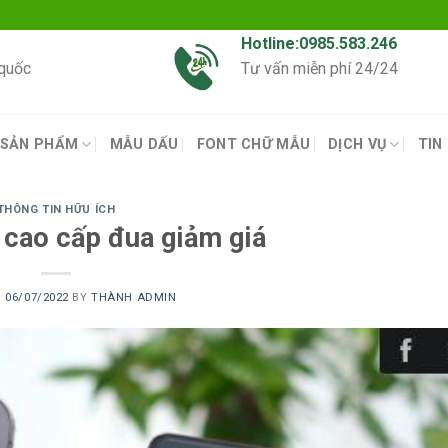
Hotline:0985.583.246
 quốc
Tư vấn miễn phí 24/24
SẢN PHẨM
MẪU DẤU
FONT CHỮ MẪU
DỊCH VỤ
TIN
THÔNG TIN HỮU ÍCH
cao cấp đua giảm giá
N
06/07/2022
BY
THÀNH ADMIN