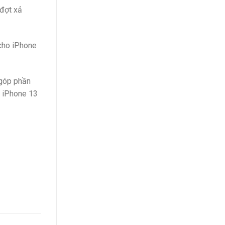
 đợt xả
 cho iPhone
 góp phần
, iPhone 13