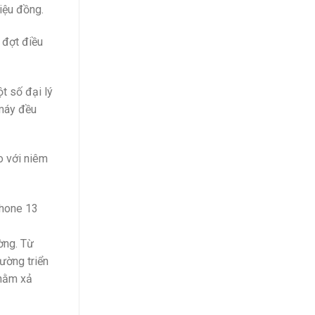
riệu đồng.
 đợt điều
t số đại lý
 máy đều
o với niêm
hone 13
ờng. Từ
ường triển
nhằm xả