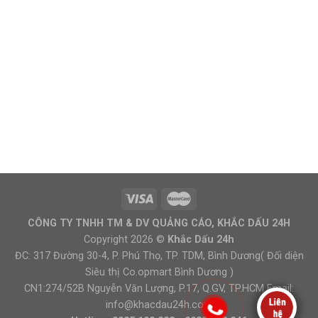
CÔNG TY TNHH TM & DV QUẢNG CÁO, KHẮC DẤU 24H
Copyright 2026 ©
Khắc Dấu 24h
ĐC: 317 Đường 30-4, P. Phú Thọ, TP. TDM, Bình Dương( Đối diện
Siêu thị Co.opmart Bình Dương )
CN1:274/52B Nguyễn Văn Lượng, P.17, Q.GV, TP.HCM Email:
info@khacdau24h.com