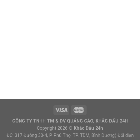
CÔNG TY TNHH TM & DV QUẢNG CÁO, KHẮC DẤU 24H
Copyright 2026 ©
Khắc Dấu 24h
ĐC: 317 Đường 30-4, P. Phú Thọ, TP. TDM, Bình Dương( Đối diện