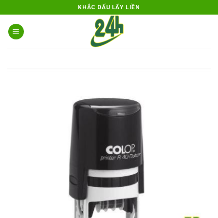
Skip
KHẮC DẤU LẤY LIỀN
to
content