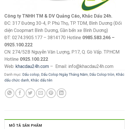
Công ty TNHH TM & DV Quảng Cáo, Khắc Dấu 24h.
ĐC: 317 Đường 30-4, P. Phú Thọ, TP. TDM, Bình Dương (Đối
diện Coopmart Bình Dương, Gần bến xe Bình Dương)
ĐT: 0274.3905.177 – 3814170 Hotline
0985.583.246 –
0925.100.222
CN: 274/52B Nguyễn Văn Lượng, P.17, Q. Gò Vấp. TP.HCM
Hotline
0925.100.222
Web:
khacdau24h.com
– Email: info@khacdau24h.com
Danh mục:
Dấu colop
,
Dấu Colop Ngày Tháng Năm
,
Dấu Colop tròn
,
Khắc
dấu chức danh
,
Khắc dấu tên
MÔ TẢ SẢN PHẨM