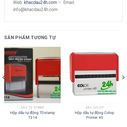
Web:
khacdau24h.com
– Email:
info@khacdau24h.com
SẢN PHẨM TƯƠNG TỰ
DẤU TD STAMP
DẤU COLOP
Hộp dấu tự động TDstamp
Hộp dấu tự động Colop
T314
Printer 45