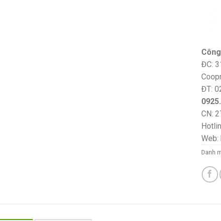
Công
ĐC: 3
Coopm
ĐT: 0
0925
CN: 2
Hotli
Web:
Danh 