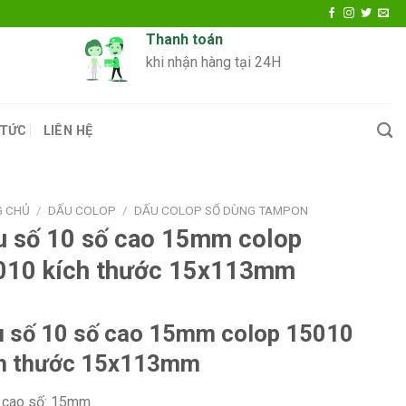
Thanh toán
khi nhận hàng tại 24H
 TỨC
LIÊN HỆ
G CHỦ
/
DẤU COLOP
/
DẤU COLOP SỐ DÙNG TAMPON
u số 10 số cao 15mm colop
010 kích thước 15x113mm
 số 10 số cao 15mm colop 15010
ch thước 15x113mm
 cao số: 15mm