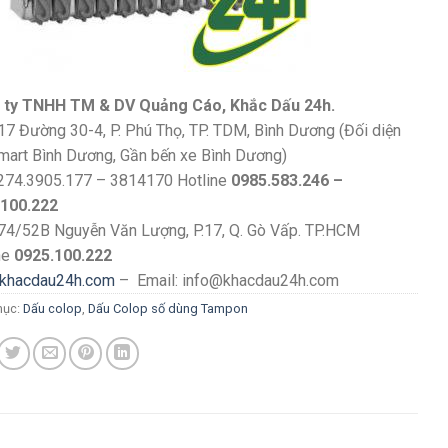
 ty TNHH TM & DV Quảng Cáo, Khắc Dấu 24h.
17 Đường 30-4, P. Phú Thọ, TP. TDM, Bình Dương (Đối diện
art Bình Dương, Gần bến xe Bình Dương)
274.3905.177 – 3814170 Hotline
0985.583.246 –
.100.222
74/52B Nguyễn Văn Lượng, P.17, Q. Gò Vấp. TP.HCM
ne
0925.100.222
khacdau24h.com
– Email: info@khacdau24h.com
mục:
Dấu colop
,
Dấu Colop số dùng Tampon