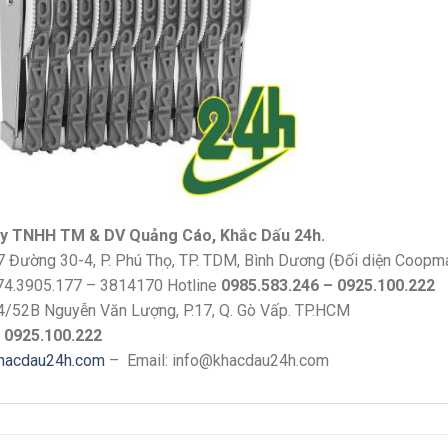
y TNHH TM & DV Quảng Cáo, Khắc Dấu 24h.
7 Đường 30-4, P. Phú Thọ, TP. TDM, Bình Dương (Đối diện Coopm
74.3905.177 – 3814170 Hotline
0985.583.246 – 0925.100.222
4/52B Nguyễn Văn Lượng, P.17, Q. Gò Vấp. TP.HCM
e
0925.100.222
hacdau24h.com
– Email: info@khacdau24h.com