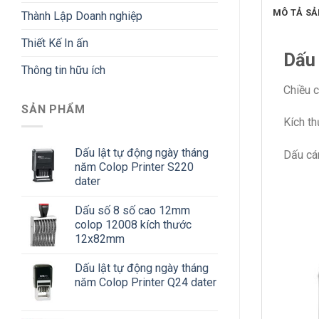
MÔ TẢ S
Thành Lập Doanh nghiệp
Thiết Kế In ấn
Dấu
Thông tin hữu ích
Chiều 
SẢN PHẨM
Kích t
Dấu lật tự động ngày tháng
Dấu cán
năm Colop Printer S220
dater
Dấu số 8 số cao 12mm
colop 12008 kích thước
12x82mm
Dấu lật tự động ngày tháng
năm Colop Printer Q24 dater