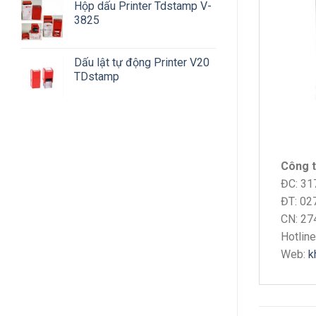
Hộp dấu Printer Tdstamp V-
3825
Dấu lật tự động Printer V20
TDstamp
Công t
ĐC: 31
ĐT: 02
CN: 27
Hotlin
Web:
k