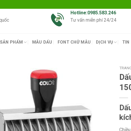
Hotline:0985.583.246
 quốc
Tư vấn miễn phí 24/24
SẢN PHẨM
MẪU DẤU
FONT CHỮ MẪU
DỊCH VỤ
TIN
TRAN
Dấ
15
Dấu
kí
Chiều