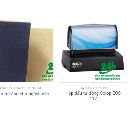
AMPON TRẮNG CON DẤU
DẤU COLOP EOS
Hộp dấu tự động Colop EOS
on trắng cho ngành dấu
112