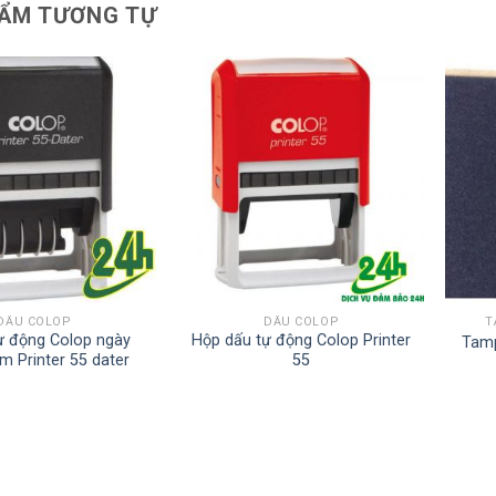
ẨM TƯƠNG TỰ
DẤU COLOP
DẤU COLOP
T
tự động Colop ngày
Hộp dấu tự động Colop Printer
Tamp
m Printer 55 dater
55