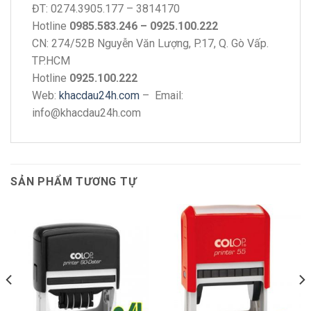
ĐT: 0274.3905.177 – 3814170
Hotline
0985.583.246 – 0925.100.222
CN: 274/52B Nguyễn Văn Lượng, P.17, Q. Gò Vấp.
TP.HCM
Hotline
0925.100.222
Web:
khacdau24h.com
– Email:
info@khacdau24h.com
SẢN PHẨM TƯƠNG TỰ